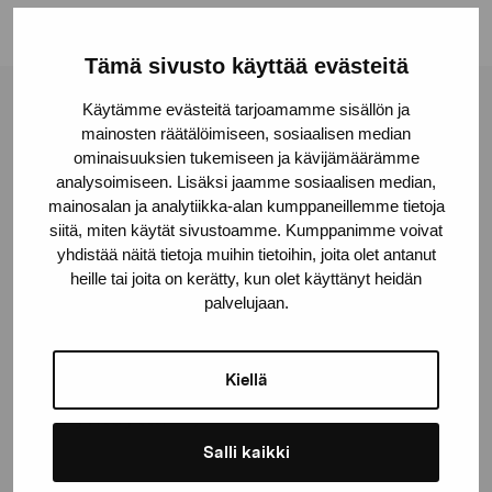
Tämä sivusto käyttää evästeitä
Käytämme evästeitä tarjoamamme sisällön ja
Pro Artibus -säätiö
mainosten räätälöimiseen, sosiaalisen median
ominaisuuksien tukemiseen ja kävijämäärämme
analysoimiseen. Lisäksi jaamme sosiaalisen median,
Kustaa Vaasan katu 11
mainosalan ja analytiikka-alan kumppaneillemme tietoja
10600 Tammisaari
siitä, miten käytät sivustoamme. Kumppanimme voivat
proartibus@proartibus.fi
yhdistää näitä tietoja muihin tietoihin, joita olet antanut
heille tai joita on kerätty, kun olet käyttänyt heidän
+358 (0)50 371 6339
palvelujaan.
Kiellä
Ota yhteyttä
Salli kaikki