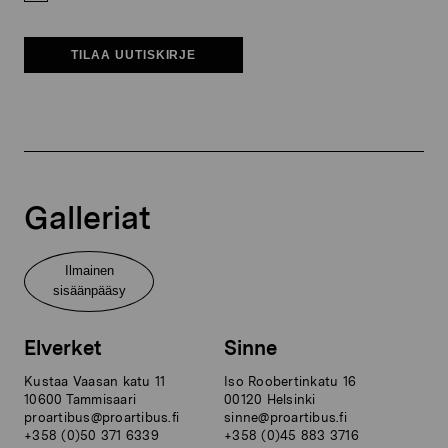
TILAA UUTISKIRJE
Galleriat
Ilmainen
sisäänpääsy
Elverket
Sinne
Kustaa Vaasan katu 11
Iso Roobertinkatu 16
10600 Tammisaari
00120 Helsinki
proartibus@proartibus.fi
sinne@proartibus.fi
+358 (0)50 371 6339
+358 (0)45 883 3716