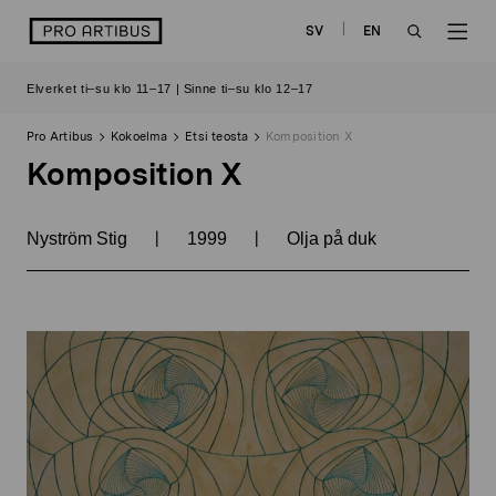
Siirry
logo
SV
EN
sisältöön
OPEN
OP
Elverket ti–su klo 11–17 | Sinne ti–su klo 12–17
SEARCH
NAV
Pro Artibus
Kokoelma
Etsi teosta
Komposition X
Komposition X
|
|
Nyström Stig
1999
Olja på duk