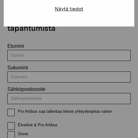
Näytä tiedot
Pysy ajantasalla näyttelyistä ja
tapahtumista
Etunimi
Sukunimi
Sähköpostiosoite
Pro Artibus saa tallentaa tietoni yhteydenpitoa varten
Elverket & Pro Artibus
Sinne