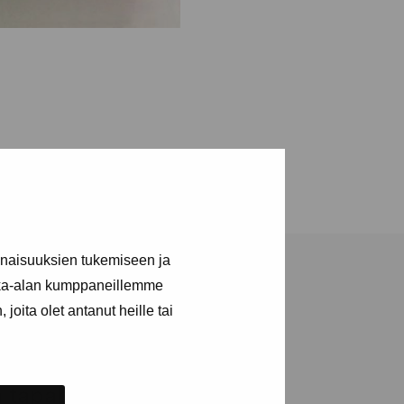
inaisuuksien tukemiseen ja
kka-alan kumppaneillemme
joita olet antanut heille tai
ja tapahtumista