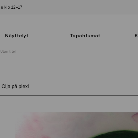
–su klo 12–17
Näyttelyt
Tapahtumat
K
Utan titel
Olja på plexi