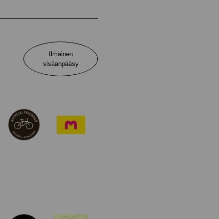
Ilmainen
sisäänpääsy