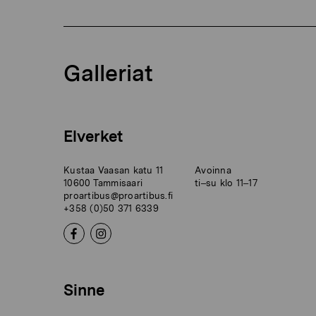
Galleriat
Elverket
Kustaa Vaasan katu 11
Avoinna
10600 Tammisaari
ti–su klo 11–17
proartibus@proartibus.fi
+358 (0)50 371 6339
Sinne