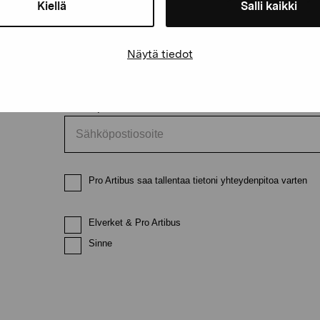
Kiellä
Salli kaikki
Etunimi
Sukunimi
Näytä tiedot
Sähköpostiosoite
Pro Artibus saa tallentaa tietoni yhteydenpitoa varten
Elverket & Pro Artibus
Sinne