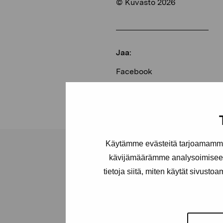
© Kuvasto 2026
Jaa:
Facebook
Linkedin
Käytämme evästeitä tarjoamamme 
kävijämäärämme analysoimiseen
tietoja siitä, miten käytät sivusto
Pro Artibus -s