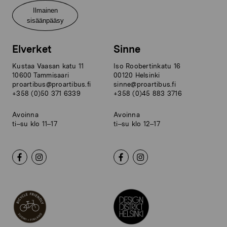
Ilmainen
sisäänpääsy
Elverket
Sinne
Kustaa Vaasan katu 11
Iso Roobertinkatu 16
10600 Tammisaari
00120 Helsinki
proartibus@proartibus.fi
sinne@proartibus.fi
+358 (0)50 371 6339
+358 (0)45 883 3716
Avoinna
Avoinna
ti–su klo 11–17
ti–su klo 12–17