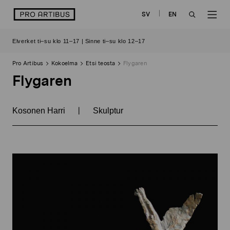
Siirry
logo
SV
EN
sisältöön
OPEN
OP
Elverket ti–su klo 11–17 | Sinne ti–su klo 12–17
SEARCH
NAV
Pro Artibus
Kokoelma
Etsi teosta
Flygaren
Flygaren
|
Kosonen Harri
Skulptur