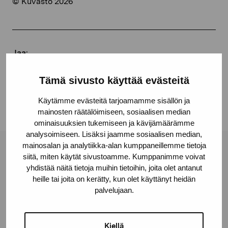
© Kuvasto 2026
Jaa:
Facebook
Tämä sivusto käyttää evästeitä
Linkedin
Käytämme evästeitä tarjoamamme sisällön ja
mainosten räätälöimiseen, sosiaalisen median
ominaisuuksien tukemiseen ja kävijämäärämme
analysoimiseen. Lisäksi jaamme sosiaalisen median,
mainosalan ja analytiikka-alan kumppaneillemme tietoja
Pro Artibus -säätiö
siitä, miten käytät sivustoamme. Kumppanimme voivat
yhdistää näitä tietoja muihin tietoihin, joita olet antanut
heille tai joita on kerätty, kun olet käyttänyt heidän
palvelujaan.
Kustaa Vaasan katu 11
10600 Tammisaari
proartibus@proartibus.fi
Kiellä