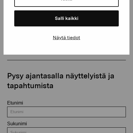
+358 (0)50 371 6339
Salli kaikki
Ota yhteyttä
Näytä tiedot
Pysy ajantasalla näyttelyistä ja
tapahtumista
Etunimi
Sukunimi