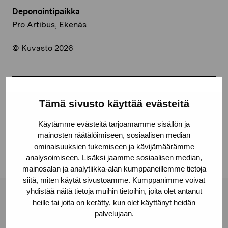
Deponointipaikka
Pro Artibus, Ekenäs
© Kuvasto 2026
Jaa:
Tämä sivusto käyttää evästeitä
Facebook
Käytämme evästeitä tarjoamamme sisällön ja
Linkedin
mainosten räätälöimiseen, sosiaalisen median
ominaisuuksien tukemiseen ja kävijämäärämme
analysoimiseen. Lisäksi jaamme sosiaalisen median,
mainosalan ja analytiikka-alan kumppaneillemme tietoja
siitä, miten käytät sivustoamme. Kumppanimme voivat
yhdistää näitä tietoja muihin tietoihin, joita olet antanut
Pro Artibus -säätiö
heille tai joita on kerätty, kun olet käyttänyt heidän
palvelujaan.