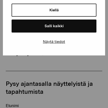
Kustaa Vaasan katu 11
Kiellä
10600 Tammisaari
proartibus@proartibus.fi
+358 (0)50 371 6339
Salli kaikki
Näytä tiedot
Ota yhteyttä
Pysy ajantasalla näyttelyistä ja
tapahtumista
Etunimi