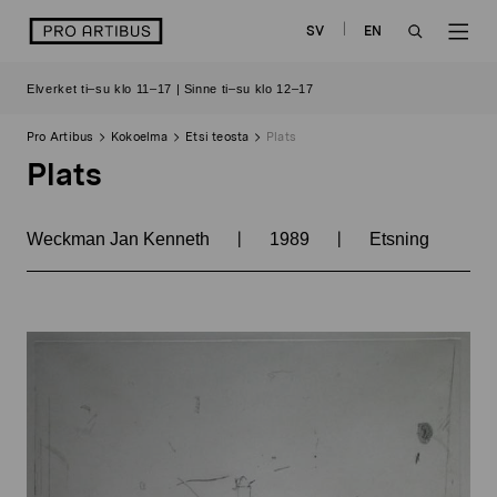
Siirry
logo
SV
EN
sisältöön
OPEN
OP
Elverket ti–su klo 11–17 | Sinne ti–su klo 12–17
SEARCH
NAV
Pro Artibus
Kokoelma
Etsi teosta
Plats
Plats
|
|
Weckman Jan Kenneth
1989
Etsning