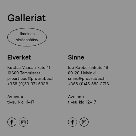
Galleriat
Ilmainen
sisäänpääsy
Elverket
Sinne
Kustaa Vaasan katu 11
Iso Roobertinkatu 16
10600 Tammisaari
00120 Helsinki
proartibus@proartibus.fi
sinne@proartibus.fi
+358 (0)50 371 6339
+358 (0)45 883 3716
Avoinna
Avoinna
ti–su klo 11–17
ti–su klo 12–17