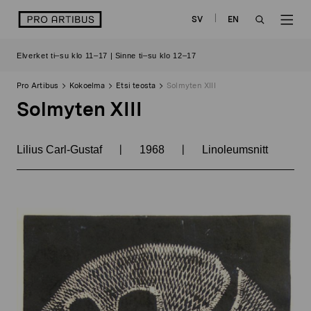
Siirry
logo
SV
EN
sisältöön
OPEN
OP
Elverket ti–su klo 11–17 | Sinne ti–su klo 12–17
SEARCH
NAV
Pro Artibus
Kokoelma
Etsi teosta
Solmyten XIII
Solmyten XIII
|
|
Lilius Carl-Gustaf
1968
Linoleumsnitt