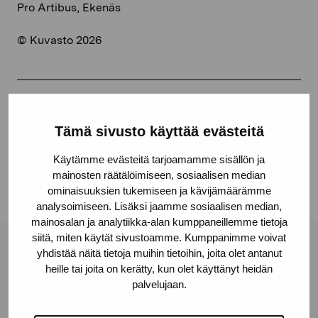
Pro Artibus, Ekenäs
© Kuvasto 2026
Jaa:
Tämä sivusto käyttää evästeitä
Facebook
Käytämme evästeitä tarjoamamme sisällön ja
Linkedin
mainosten räätälöimiseen, sosiaalisen median
ominaisuuksien tukemiseen ja kävijämäärämme
analysoimiseen. Lisäksi jaamme sosiaalisen median,
mainosalan ja analytiikka-alan kumppaneillemme tietoja
siitä, miten käytät sivustoamme. Kumppanimme voivat
Pro Artibus -säätiö
yhdistää näitä tietoja muihin tietoihin, joita olet antanut
heille tai joita on kerätty, kun olet käyttänyt heidän
palvelujaan.
Kustaa Vaasan katu 11