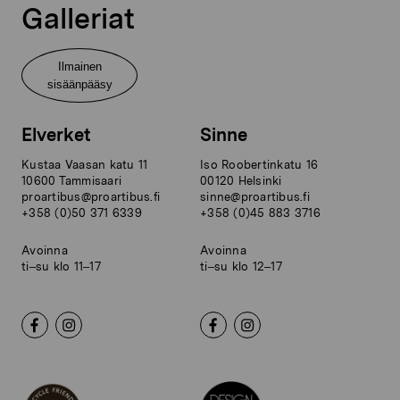
Galleriat
Ilmainen
sisäänpääsy
Elverket
Sinne
Kustaa Vaasan katu 11
Iso Roobertinkatu 16
10600 Tammisaari
00120 Helsinki
proartibus@proartibus.fi
sinne@proartibus.fi
+358 (0)50 371 6339
+358 (0)45 883 3716
Avoinna
Avoinna
ti–su klo 11–17
ti–su klo 12–17