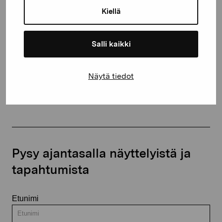
10600 Tammisaari
Kiellä
proartibus@proartibus.fi
+358 (0)50 371 6339
Salli kaikki
Näytä tiedot
Ota yhteyttä
Pysy ajantasalla näyttelyistä ja
tapahtumista
Etunimi