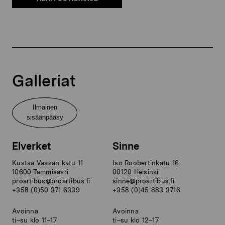
Galleriat
Ilmainen
sisäänpääsy
Elverket
Sinne
Kustaa Vaasan katu 11
Iso Roobertinkatu 16
10600 Tammisaari
00120 Helsinki
proartibus@proartibus.fi
sinne@proartibus.fi
+358 (0)50 371 6339
+358 (0)45 883 3716
Avoinna
Avoinna
ti–su klo 11–17
ti–su klo 12–17