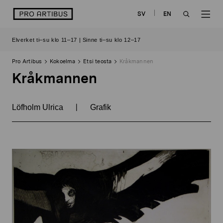
Siirry
logo
SV
EN
sisältöön
OPEN
OP
Elverket ti–su klo 11–17 | Sinne ti–su klo 12–17
SEARCH
NAV
Pro Artibus
Kokoelma
Etsi teosta
Kråkmannen
Kråkmannen
|
Löfholm Ulrica
Grafik