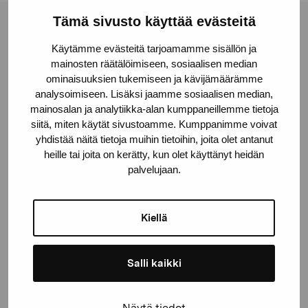
Tämä sivusto käyttää evästeitä
Pro Artibus -säätiö
Käytämme evästeitä tarjoamamme sisällön ja
mainosten räätälöimiseen, sosiaalisen median
ominaisuuksien tukemiseen ja kävijämäärämme
Kustaa Vaasan katu 11
analysoimiseen. Lisäksi jaamme sosiaalisen median,
10600 Tammisaari
mainosalan ja analytiikka-alan kumppaneillemme tietoja
proartibus@proartibus.fi
siitä, miten käytät sivustoamme. Kumppanimme voivat
+358 (0)50 371 6339
yhdistää näitä tietoja muihin tietoihin, joita olet antanut
heille tai joita on kerätty, kun olet käyttänyt heidän
palvelujaan.
Kiellä
Ota yhteyttä
Salli kaikki
Näytä tiedot