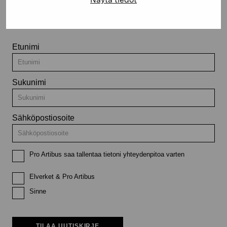
Pysy ajantasalla näyttelyistä ja
tapahtumista
Etunimi
Sukunimi
Sähköpostiosoite
Pro Artibus saa tallentaa tietoni yhteydenpitoa varten
Elverket & Pro Artibus
Sinne
TILAA UUTISKIRJE