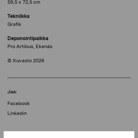
59,5 x 72,5 cm
Tekniikka
Grafik
Deponointipaikka
Pro Artibus, Ekenäs
© Kuvasto 2026
Jaa:
Facebook
Linkedin