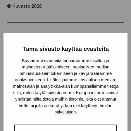
© Kuvasto 2026
Jaa:
Facebook
Tämä sivusto käyttää evästeitä
Linkedin
Käytämme evästeitä tarjoamamme sisällön ja
mainosten räätälöimiseen, sosiaalisen median
ominaisuuksien tukemiseen ja kävijämäärämme
analysoimiseen. Lisäksi jaamme sosiaalisen median,
mainosalan ja analytiikka-alan kumppaneillemme tietoja
siitä, miten käytät sivustoamme. Kumppanimme voivat
Pro Artibus -säätiö
yhdistää näitä tietoja muihin tietoihin, joita olet antanut
heille tai joita on kerätty, kun olet käyttänyt heidän
palvelujaan.
Kustaa Vaasan katu 11
10600 Tammisaari
proartibus@proartibus.fi