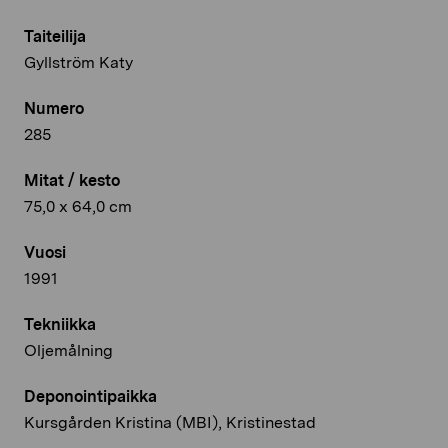
Taiteilija
Gyllström Katy
Numero
285
Mitat / kesto
75,0 x 64,0 cm
Vuosi
1991
Tekniikka
Oljemålning
Deponointipaikka
Kursgården Kristina (MBI), Kristinestad