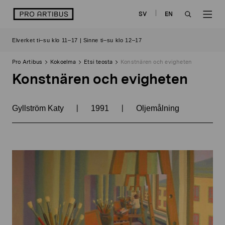
Siirry
logo
SV
EN
sisältöön
OPEN
OP
Elverket ti–su klo 11–17 | Sinne ti–su klo 12–17
SEARCH
NAV
Pro Artibus
Kokoelma
Etsi teosta
Konstnären och evigheten
Konstnären och evigheten
|
|
Gyllström Katy
1991
Oljemålning