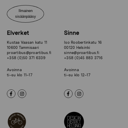
Ilmainen
sisäänpääsy
Elverket
Sinne
Kustaa Vaasan katu 11
Iso Roobertinkatu 16
10600 Tammisaari
00120 Helsinki
proartibus@proartibus.fi
sinne@proartibus.fi
+358 (0)50 371 6339
+358 (0)45 883 3716
Avoinna
Avoinna
ti–su klo 11–17
ti–su klo 12–17