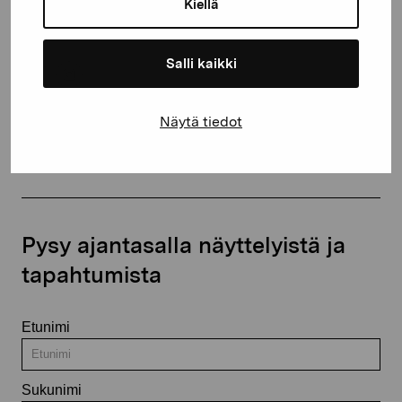
Kiellä
+358 (0)50 371 6339
Salli kaikki
Näytä tiedot
Ota yhteyttä
Pysy ajantasalla näyttelyistä ja
tapahtumista
Etunimi
Sukunimi