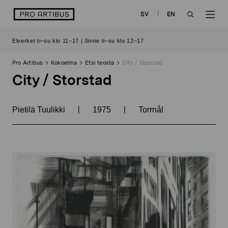
Siirry
logo
SV
EN
sisältöön
OPEN
OP
Elverket ti–su klo 11–17 | Sinne ti–su klo 12–17
SEARCH
NAV
Pro Artibus
Kokoelma
Etsi teosta
City / Storstad
City / Storstad
|
|
Pietilä Tuulikki
1975
Torrnål