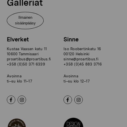
Galleriat
Ilmainen
sisäänpääsy
Elverket
Sinne
Kustaa Vaasan katu 11
Iso Roobertinkatu 16
10600 Tammisaari
00120 Helsinki
proartibus@proartibus.fi
sinne@proartibus.fi
+358 (0)50 371 6339
+358 (0)45 883 3716
Avoinna
Avoinna
ti–su klo 11–17
ti–su klo 12–17