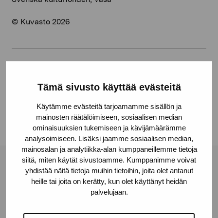
© Kuvasto 2026
Jaa:
Tämä sivusto käyttää evästeitä
Facebook
Linkedin
Käytämme evästeitä tarjoamamme sisällön ja
mainosten räätälöimiseen, sosiaalisen median
ominaisuuksien tukemiseen ja kävijämäärämme
analysoimiseen. Lisäksi jaamme sosiaalisen median,
mainosalan ja analytiikka-alan kumppaneillemme tietoja
siitä, miten käytät sivustoamme. Kumppanimme voivat
Pro Artibus -säätiö
yhdistää näitä tietoja muihin tietoihin, joita olet antanut
heille tai joita on kerätty, kun olet käyttänyt heidän
palvelujaan.
Kustaa Vaasan katu 11
10600 Tammisaari