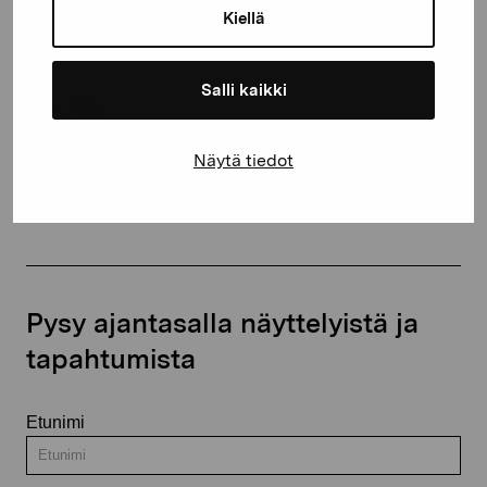
Kiellä
proartibus@proartibus.fi
+358 (0)50 371 6339
Salli kaikki
Näytä tiedot
Ota yhteyttä
Pysy ajantasalla näyttelyistä ja
tapahtumista
Etunimi