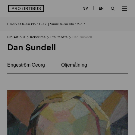
Siirry
logo
SV
EN
sisältöön
OPEN
OP
Elverket ti–su klo 11–17 | Sinne ti–su klo 12–17
SEARCH
NAV
Pro Artibus
Kokoelma
Etsi teosta
Dan Sundell
Dan Sundell
|
Engeström Georg
Oljemålning