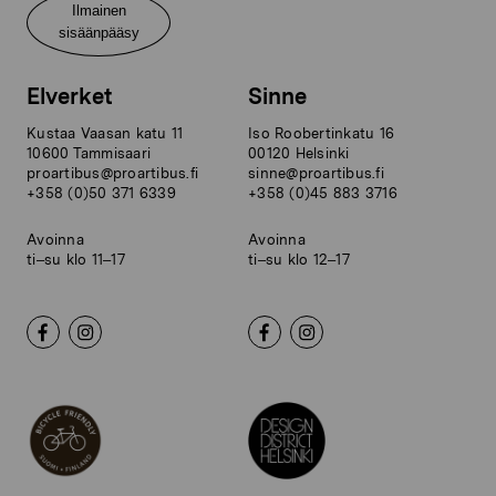
Ilmainen
sisäänpääsy
Elverket
Sinne
Kustaa Vaasan katu 11
Iso Roobertinkatu 16
10600 Tammisaari
00120 Helsinki
proartibus@proartibus.fi
sinne@proartibus.fi
+358 (0)50 371 6339
+358 (0)45 883 3716
Avoinna
Avoinna
ti–su klo 11–17
ti–su klo 12–17