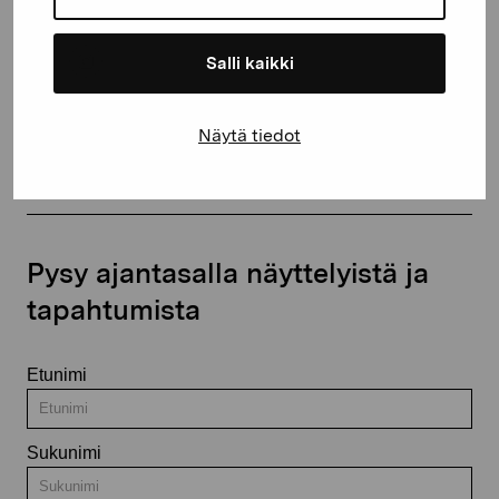
Salli kaikki
Ota yhteyttä
Näytä tiedot
Pysy ajantasalla näyttelyistä ja
tapahtumista
Etunimi
Sukunimi