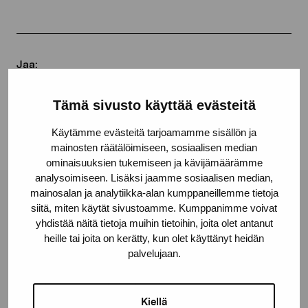
Jaa:
Facebook
Tämä sivusto käyttää evästeitä
Linkedin
Käytämme evästeitä tarjoamamme sisällön ja
mainosten räätälöimiseen, sosiaalisen median
ominaisuuksien tukemiseen ja kävijämäärämme
analysoimiseen. Lisäksi jaamme sosiaalisen median,
mainosalan ja analytiikka-alan kumppaneillemme tietoja
Pro Artibus -säätiö
siitä, miten käytät sivustoamme. Kumppanimme voivat
yhdistää näitä tietoja muihin tietoihin, joita olet antanut
heille tai joita on kerätty, kun olet käyttänyt heidän
Kustaa Vaasan katu 11
palvelujaan.
10600 Tammisaari
proartibus@proartibus.fi
Kiellä
+358 (0)50 371 6339