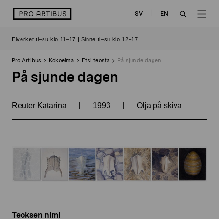
Siirry
logo
SV
EN
sisältöön
OPEN
OP
Elverket ti–su klo 11–17 | Sinne ti–su klo 12–17
SEARCH
NAV
Pro Artibus
Kokoelma
Etsi teosta
På sjunde dagen
På sjunde dagen
|
|
Reuter Katarina
1993
Olja på skiva
Teoksen nimi