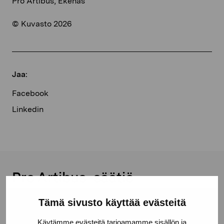
Pro Artibus, Ekenäs
© Kuvasto 2026
Jaa:
Facebook
Linkedin
Pro Artibus -säätiö
Tämä sivusto käyttää evästeitä
Kustaa Vaasan katu 11
Käytämme evästeitä tarjoamamme sisällön ja
10600 Tammisaari