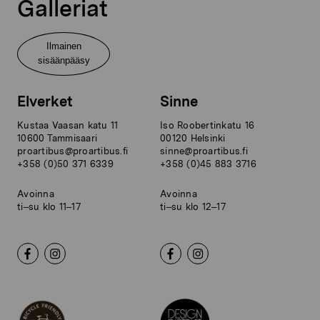
Galleriat
Ilmainen
sisäänpääsy
Elverket
Sinne
Kustaa Vaasan katu 11
Iso Roobertinkatu 16
10600 Tammisaari
00120 Helsinki
proartibus@proartibus.fi
sinne@proartibus.fi
+358 (0)50 371 6339
+358 (0)45 883 3716
Avoinna
Avoinna
ti–su klo 11–17
ti–su klo 12–17