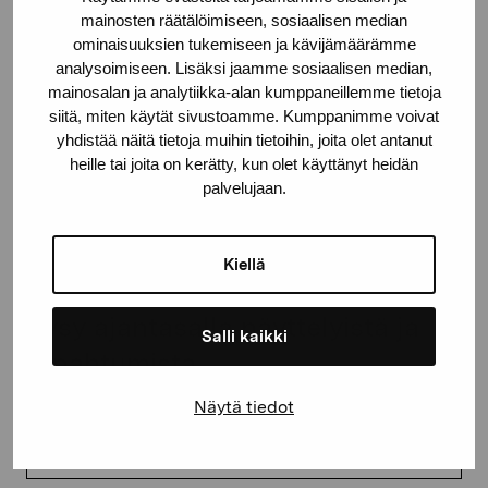
mainosten räätälöimiseen, sosiaalisen median
proartibus@proartibus.fi
ominaisuuksien tukemiseen ja kävijämäärämme
+358 (0)50 371 6339
analysoimiseen. Lisäksi jaamme sosiaalisen median,
mainosalan ja analytiikka-alan kumppaneillemme tietoja
siitä, miten käytät sivustoamme. Kumppanimme voivat
yhdistää näitä tietoja muihin tietoihin, joita olet antanut
heille tai joita on kerätty, kun olet käyttänyt heidän
Ota yhteyttä
palvelujaan.
Kiellä
Pysy ajantasalla näyttelyistä ja
Salli kaikki
tapahtumista
Näytä tiedot
Etunimi