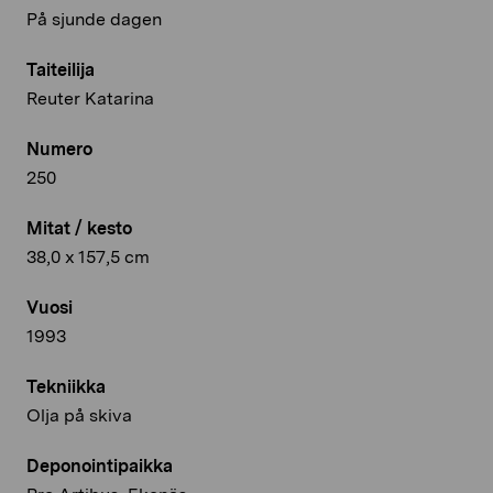
På sjunde dagen
Taiteilija
Reuter Katarina
Numero
250
Mitat / kesto
38,0 x 157,5 cm
Vuosi
1993
Tekniikka
Olja på skiva
Deponointipaikka