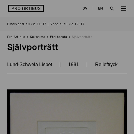
Siirry
logo
SV
EN
sisältöön
OPEN
OP
Elverket ti–su klo 11–17 | Sinne ti–su klo 12–17
SEARCH
NAV
Pro Artibus
Kokoelma
Etsi teosta
Självporträtt
Självporträtt
|
|
Lund-Schwela Lisbet
1981
Relieftryck