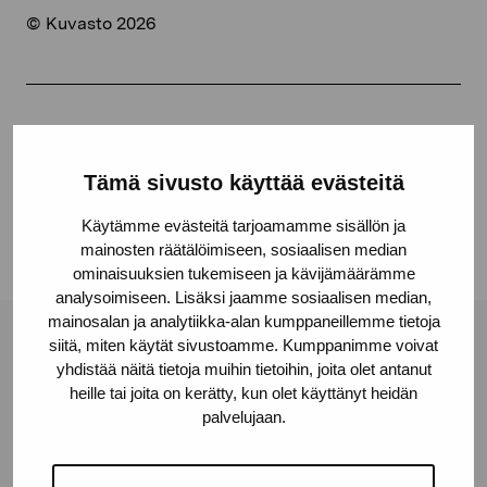
© Kuvasto 2026
Jaa:
Facebook
Tämä sivusto käyttää evästeitä
Linkedin
Käytämme evästeitä tarjoamamme sisällön ja
mainosten räätälöimiseen, sosiaalisen median
ominaisuuksien tukemiseen ja kävijämäärämme
analysoimiseen. Lisäksi jaamme sosiaalisen median,
mainosalan ja analytiikka-alan kumppaneillemme tietoja
siitä, miten käytät sivustoamme. Kumppanimme voivat
Pro Artibus -säätiö
yhdistää näitä tietoja muihin tietoihin, joita olet antanut
heille tai joita on kerätty, kun olet käyttänyt heidän
palvelujaan.
Kustaa Vaasan katu 11
10600 Tammisaari
proartibus@proartibus.fi