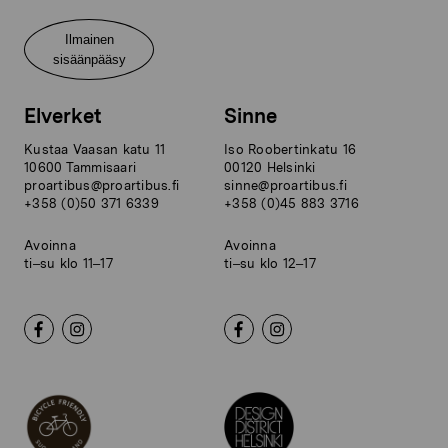
Ilmainen
sisäänpääsy
Elverket
Sinne
Kustaa Vaasan katu 11
Iso Roobertinkatu 16
10600 Tammisaari
00120 Helsinki
proartibus@proartibus.fi
sinne@proartibus.fi
+358 (0)50 371 6339
+358 (0)45 883 3716
Avoinna
Avoinna
ti–su klo 11–17
ti–su klo 12–17