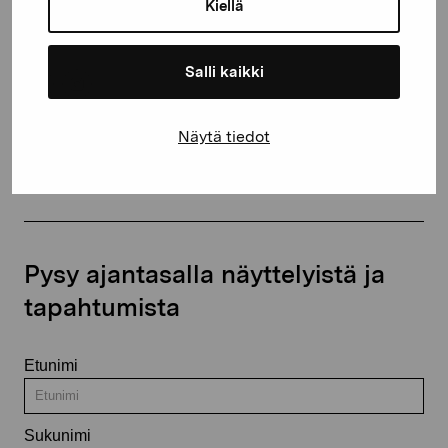
Kiellä
+358 (0)50 371 6339
Salli kaikki
Näytä tiedot
Ota yhteyttä
Pysy ajantasalla näyttelyistä ja
tapahtumista
Etunimi
Sukunimi