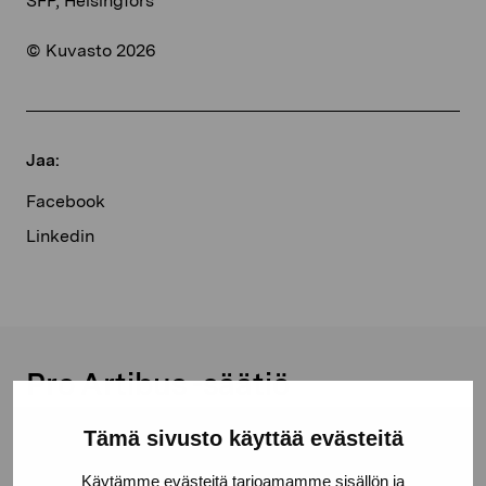
SFP, Helsingfors
© Kuvasto 2026
Jaa:
Facebook
Linkedin
Pro Artibus -säätiö
Tämä sivusto käyttää evästeitä
Kustaa Vaasan katu 11
Käytämme evästeitä tarjoamamme sisällön ja
10600 Tammisaari