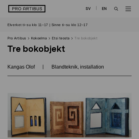
Siirry
logo
SV
EN
sisältöön
OPEN
OP
Elverket ti–su klo 11–17 | Sinne ti–su klo 12–17
SEARCH
NAV
Pro Artibus
Kokoelma
Etsi teosta
Tre bokobjekt
Tre bokobjekt
|
Kangas Olof
Blandteknik, installation