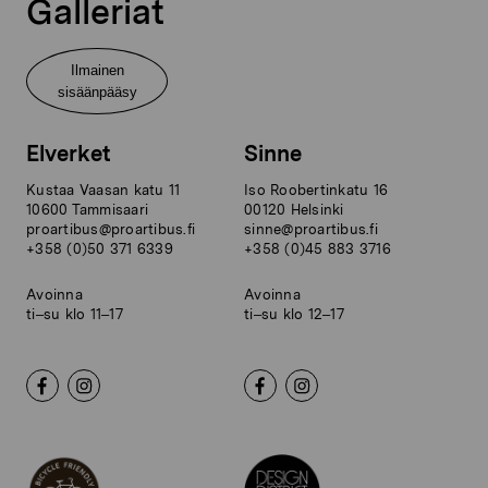
Galleriat
Ilmainen
sisäänpääsy
Elverket
Sinne
Kustaa Vaasan katu 11
Iso Roobertinkatu 16
10600 Tammisaari
00120 Helsinki
proartibus@proartibus.fi
sinne@proartibus.fi
+358 (0)50 371 6339
+358 (0)45 883 3716
Avoinna
Avoinna
ti–su klo 11–17
ti–su klo 12–17