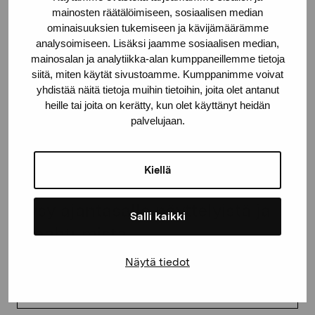
mainosten räätälöimiseen, sosiaalisen median
proartibus@proartibus.fi
ominaisuuksien tukemiseen ja kävijämäärämme
+358 (0)50 371 6339
analysoimiseen. Lisäksi jaamme sosiaalisen median,
mainosalan ja analytiikka-alan kumppaneillemme tietoja
siitä, miten käytät sivustoamme. Kumppanimme voivat
yhdistää näitä tietoja muihin tietoihin, joita olet antanut
heille tai joita on kerätty, kun olet käyttänyt heidän
Ota yhteyttä
palvelujaan.
Kiellä
Pysy ajantasalla näyttelyistä ja
Salli kaikki
tapahtumista
Näytä tiedot
Etunimi