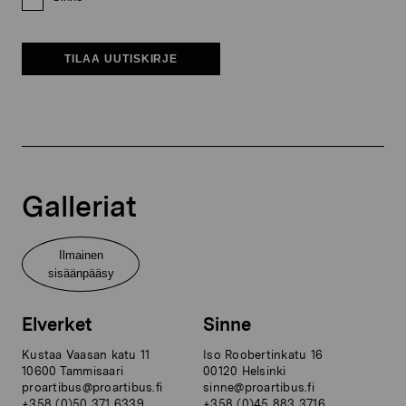
TILAA UUTISKIRJE
Galleriat
Ilmainen
sisäänpääsy
Elverket
Sinne
Kustaa Vaasan katu 11
Iso Roobertinkatu 16
10600 Tammisaari
00120 Helsinki
proartibus@proartibus.fi
sinne@proartibus.fi
+358 (0)50 371 6339
+358 (0)45 883 3716