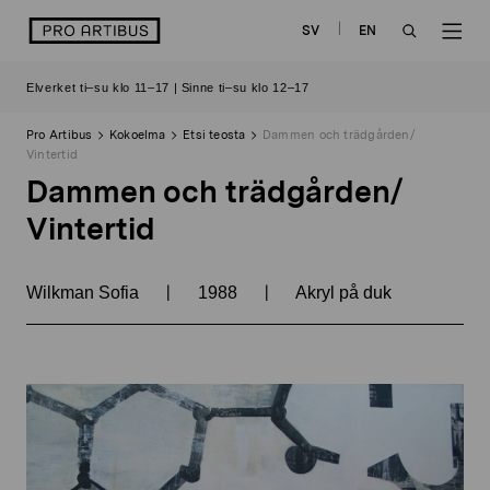
Siirry
logo
SV
EN
sisältöön
OPEN
OP
Elverket ti–su klo 11–17 | Sinne ti–su klo 12–17
SEARCH
NAV
Pro Artibus
Kokoelma
Etsi teosta
Dammen och trädgården/
Vintertid
Dammen och trädgården/
Vintertid
|
|
Wilkman Sofia
1988
Akryl på duk