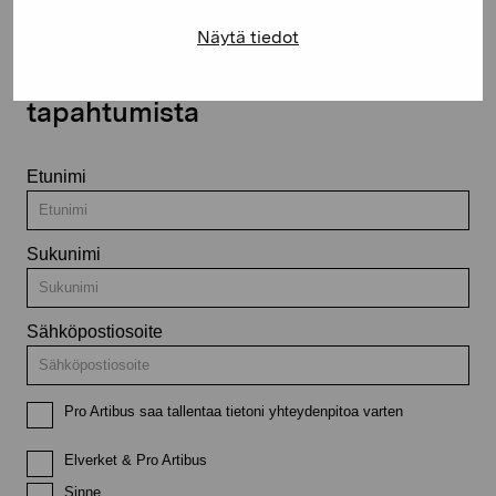
Näytä tiedot
Pysy ajantasalla näyttelyistä ja
tapahtumista
Etunimi
Sukunimi
Sähköpostiosoite
Pro Artibus saa tallentaa tietoni yhteydenpitoa varten
Elverket & Pro Artibus
Sinne