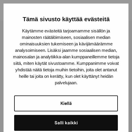
Tämä sivusto käyttää evästeitä
Käytämme evästeitä tarjoamamme sisällön ja
Pro Artibus -säätiö
mainosten räätälöimiseen, sosiaalisen median
ominaisuuksien tukemiseen ja kävijämäärämme
analysoimiseen. Lisäksi jaamme sosiaalisen median,
Kustaa Vaasan katu 11
mainosalan ja analytiikka-alan kumppaneillemme tietoja
10600 Tammisaari
siitä, miten käytät sivustoamme. Kumppanimme voivat
yhdistää näitä tietoja muihin tietoihin, joita olet antanut
proartibus@proartibus.fi
heille tai joita on kerätty, kun olet käyttänyt heidän
+358 (0)50 371 6339
palvelujaan.
Kiellä
Ota yhteyttä
Salli kaikki