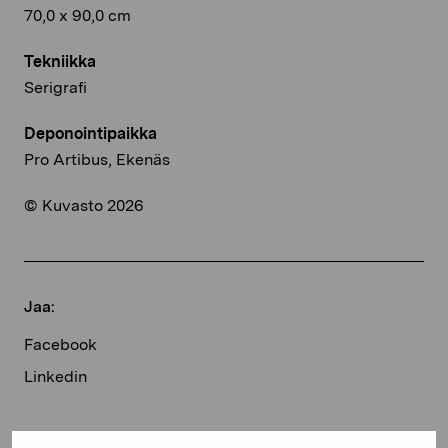
70,0 x 90,0 cm
Tekniikka
Serigrafi
Deponointipaikka
Pro Artibus, Ekenäs
© Kuvasto 2026
Jaa:
Facebook
Linkedin