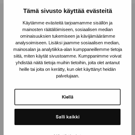
Tämä sivusto käyttää evästeitä
Pro Artibus -säätiö
Käytämme evästeitä tarjoamamme sisällön ja
mainosten räätälöimiseen, sosiaalisen median
ominaisuuksien tukemiseen ja kävijämäärämme
Kustaa Vaasan katu 11
analysoimiseen. Lisäksi jaamme sosiaalisen median,
10600 Tammisaari
mainosalan ja analytiikka-alan kumppaneillemme tietoja
proartibus@proartibus.fi
siitä, miten käytät sivustoamme. Kumppanimme voivat
+358 (0)50 371 6339
yhdistää näitä tietoja muihin tietoihin, joita olet antanut
heille tai joita on kerätty, kun olet käyttänyt heidän
palvelujaan.
Kiellä
Ota yhteyttä
Salli kaikki