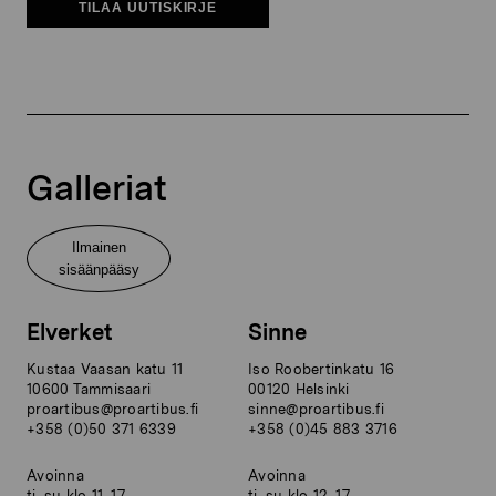
TILAA UUTISKIRJE
Galleriat
Ilmainen
sisäänpääsy
Elverket
Sinne
Kustaa Vaasan katu 11
Iso Roobertinkatu 16
10600 Tammisaari
00120 Helsinki
proartibus@proartibus.fi
sinne@proartibus.fi
+358 (0)50 371 6339
+358 (0)45 883 3716
Avoinna
Avoinna
ti–su klo 11–17
ti–su klo 12–17