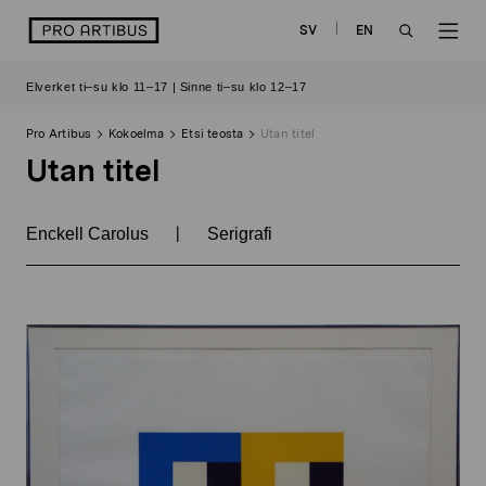
Siirry
logo
SV
EN
sisältöön
OPEN
OP
Elverket ti–su klo 11–17 | Sinne ti–su klo 12–17
SEARCH
NAV
Pro Artibus
Kokoelma
Etsi teosta
Utan titel
Utan titel
|
Enckell Carolus
Serigrafi