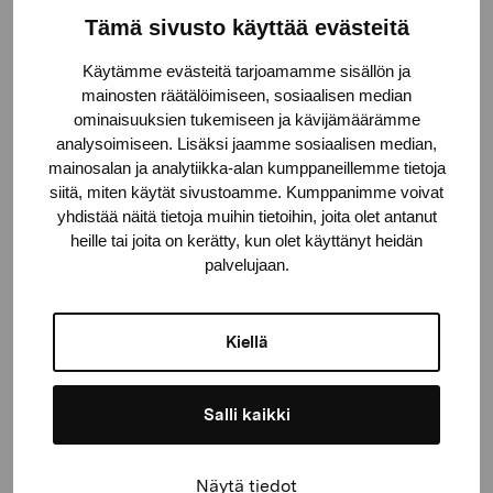
Tämä sivusto käyttää evästeitä
Pro Artibus -säätiö
Käytämme evästeitä tarjoamamme sisällön ja
mainosten räätälöimiseen, sosiaalisen median
Kustaa Vaasan katu 11
ominaisuuksien tukemiseen ja kävijämäärämme
analysoimiseen. Lisäksi jaamme sosiaalisen median,
10600 Tammisaari
mainosalan ja analytiikka-alan kumppaneillemme tietoja
proartibus@proartibus.fi
siitä, miten käytät sivustoamme. Kumppanimme voivat
+358 (0)50 371 6339
yhdistää näitä tietoja muihin tietoihin, joita olet antanut
heille tai joita on kerätty, kun olet käyttänyt heidän
palvelujaan.
Ota yhteyttä
Kiellä
Salli kaikki
Pysy ajantasalla näyttelyistä ja
Näytä tiedot