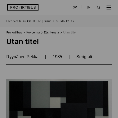
Siirry
logo
SV
EN
sisältöön
OPEN
OP
Elverket ti–su klo 11–17 | Sinne ti–su klo 12–17
SEARCH
NAV
Pro Artibus
Kokoelma
Etsi teosta
Utan titel
Utan titel
|
|
Ryynänen Pekka
1985
Serigrafi