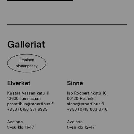
Galleriat
Ilmainen
sisäänpääsy
Elverket
Sinne
Kustaa Vaasan katu 11
Iso Roobertinkatu 16
10600 Tammisaari
00120 Helsinki
proartibus@proartibus.fi
sinne@proartibus.fi
+358 (0)50 371 6339
+358 (0)45 883 3716
Avoinna
Avoinna
ti–su klo 11–17
ti–su klo 12–17