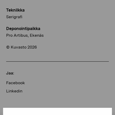
Tekniikka
Serigrafi
Deponointipaikka
Pro Artibus, Ekenäs
© Kuvasto 2026
Jaa:
Facebook
Linkedin