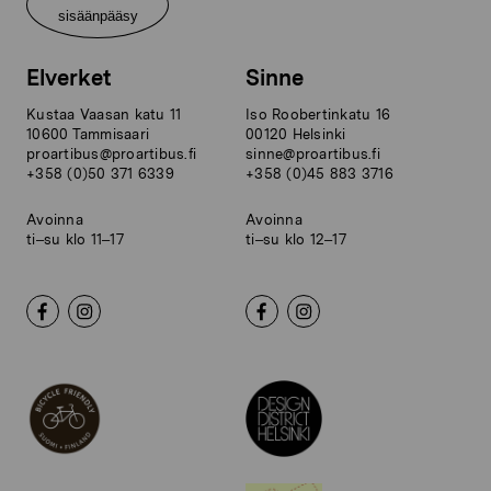
sisäänpääsy
Elverket
Sinne
Kustaa Vaasan katu 11
Iso Roobertinkatu 16
10600 Tammisaari
00120 Helsinki
proartibus@proartibus.fi
sinne@proartibus.fi
+358 (0)50 371 6339
+358 (0)45 883 3716
Avoinna
Avoinna
ti–su klo 11–17
ti–su klo 12–17