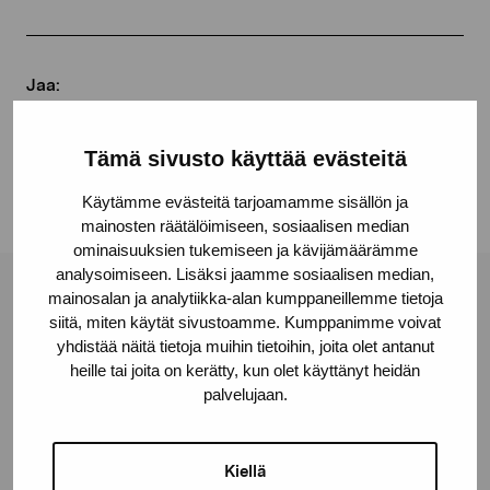
Jaa:
Facebook
Tämä sivusto käyttää evästeitä
Linkedin
Käytämme evästeitä tarjoamamme sisällön ja
mainosten räätälöimiseen, sosiaalisen median
ominaisuuksien tukemiseen ja kävijämäärämme
analysoimiseen. Lisäksi jaamme sosiaalisen median,
mainosalan ja analytiikka-alan kumppaneillemme tietoja
Pro Artibus -säätiö
siitä, miten käytät sivustoamme. Kumppanimme voivat
yhdistää näitä tietoja muihin tietoihin, joita olet antanut
heille tai joita on kerätty, kun olet käyttänyt heidän
Kustaa Vaasan katu 11
palvelujaan.
10600 Tammisaari
proartibus@proartibus.fi
+358 (0)50 371 6339
Kiellä