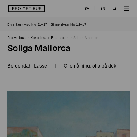
Siirry
logo
SV
EN
sisältöön
OPEN
OP
Elverket ti–su klo 11–17 | Sinne ti–su klo 12–17
SEARCH
NAV
Pro Artibus
Kokoelma
Etsi teosta
Soliga Mallorca
Soliga Mallorca
|
Bergendahl Lasse
Oljemålning, olja på duk