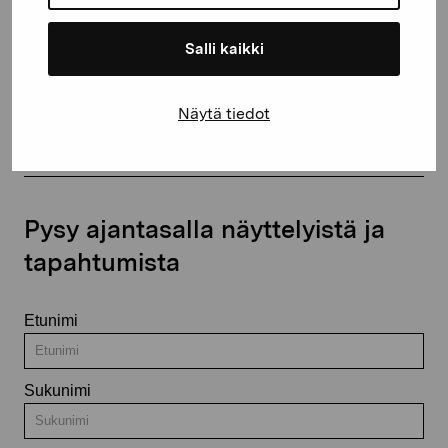
Salli kaikki
Ota yhteyttä
Näytä tiedot
Pysy ajantasalla näyttelyistä ja
tapahtumista
Etunimi
Sukunimi