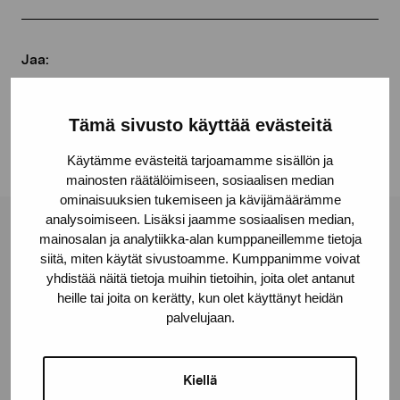
Jaa:
Facebook
Linkedin
Tämä sivusto käyttää evästeitä
Käytämme evästeitä tarjoamamme sisällön ja
mainosten räätälöimiseen, sosiaalisen median
ominaisuuksien tukemiseen ja kävijämäärämme
analysoimiseen. Lisäksi jaamme sosiaalisen median,
Pro Artibus -säätiö
mainosalan ja analytiikka-alan kumppaneillemme tietoja
siitä, miten käytät sivustoamme. Kumppanimme voivat
yhdistää näitä tietoja muihin tietoihin, joita olet antanut
heille tai joita on kerätty, kun olet käyttänyt heidän
Kustaa Vaasan katu 11
palvelujaan.
10600 Tammisaari
proartibus@proartibus.fi
+358 (0)50 371 6339
Kiellä