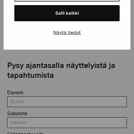
Salli kaikki
Ota yhteyttä
Näytä tiedot
Pysy ajantasalla näyttelyistä ja
tapahtumista
Etunimi
Sukunimi