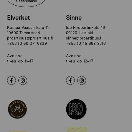
sisäänpääsy
Elverket
Sinne
Kustaa Vaasan katu 11
Iso Roobertinkatu 16
10600 Tammisaari
00120 Helsinki
proartibus@proartibus.fi
sinne@proartibus.fi
+358 (0)50 371 6339
+358 (0)45 883 3716
Avoinna
Avoinna
ti–su klo 11–17
ti–su klo 12–17