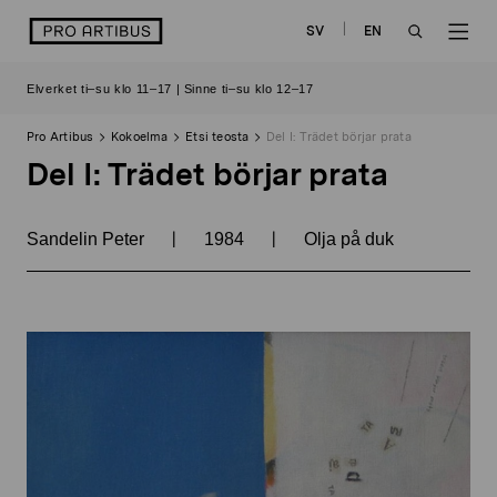
Siirry
logo
SV
EN
sisältöön
OPEN
OP
Elverket ti–su klo 11–17 | Sinne ti–su klo 12–17
SEARCH
NAV
Pro Artibus
Kokoelma
Etsi teosta
Del I: Trädet börjar prata
Del I: Trädet börjar prata
|
|
Sandelin Peter
1984
Olja på duk