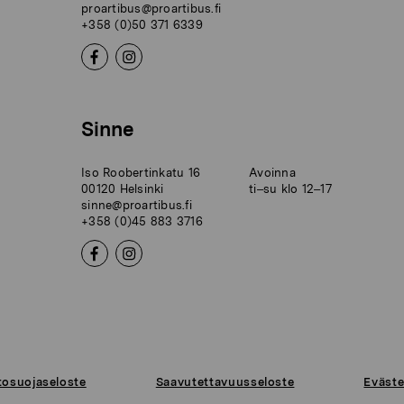
proartibus@proartibus.fi
+358 (0)50 371 6339
Sinne
Iso Roobertinkatu 16
Avoinna
00120 Helsinki
ti–su klo 12–17
sinne@proartibus.fi
+358 (0)45 883 3716
tosuojaseloste
Saavutettavuusseloste
Eväste