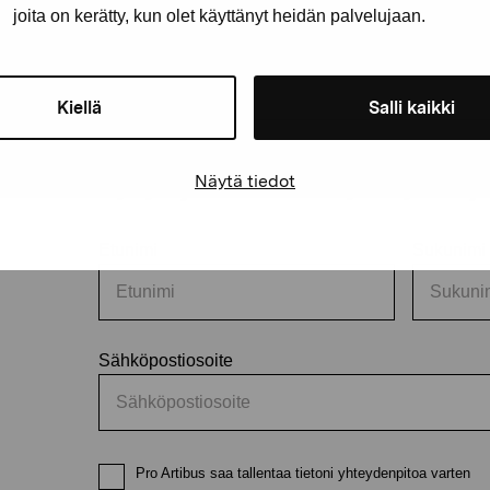
joita on kerätty, kun olet käyttänyt heidän palvelujaan.
Kiellä
Salli kaikki
äätiö
Pysy ajantasalla näyttelyistä 
Näytä tiedot
Etunimi
Sukunimi
Sähköpostiosoite
Pro Artibus saa tallentaa tietoni yhteydenpitoa varten