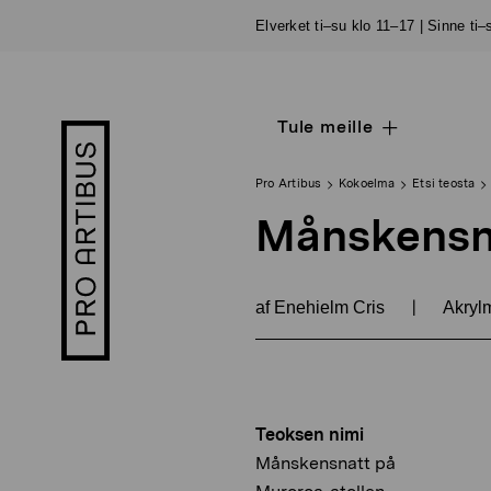
Siirry
Elverket ti–su klo 11–17 | Sinne ti
sisältöön
Tule meille
Open
Pro
sub
Artibus
navigation
logo
Pro Artibus
Kokoelma
Etsi teosta
Månskensna
|
af Enehielm Cris
Akryl
Teoksen nimi
Månskensnatt på