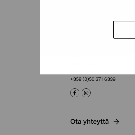
Pro Artibus -s
Kustaa Vaasan katu 11
10600 Tammisaari
proartibus@proartibus.fi
+358 (0)50 371 6339
Ota yhteyttä