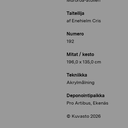
Muroroa-atollen
Taiteilija
af Enehielm Cris
Numero
192
Mitat / kesto
196,0 x 135,0 cm
Tekniikka
Akrylmålning
Deponointipaikka
Pro Artibus, Ekenäs
© Kuvasto 2026