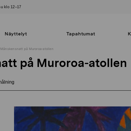
–su klo 12–17
Näyttelyt
Tapahtumat
K
Månskensnatt på Muroroa-atollen
tt på Muroroa-atollen
målning