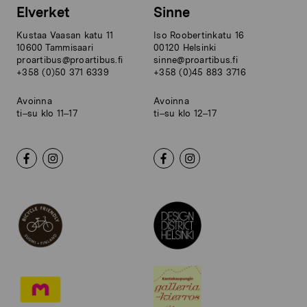
Elverket
Sinne
Kustaa Vaasan katu 11
Iso Roobertinkatu 16
10600 Tammisaari
00120 Helsinki
proartibus@proartibus.fi
sinne@proartibus.fi
+358 (0)50 371 6339
+358 (0)45 883 3716
Avoinna
Avoinna
ti–su klo 11–17
ti–su klo 12–17