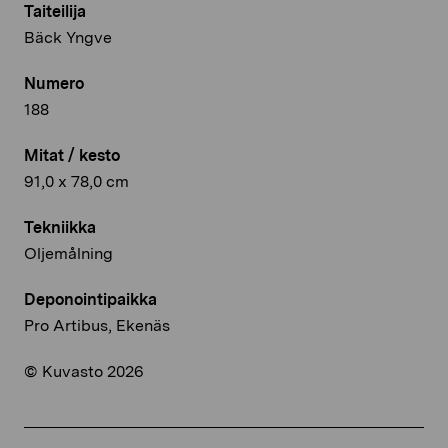
Taiteilija
Bäck Yngve
Numero
188
Mitat / kesto
91,0 x 78,0 cm
Tekniikka
Oljemålning
Deponointipaikka
Pro Artibus, Ekenäs
© Kuvasto 2026