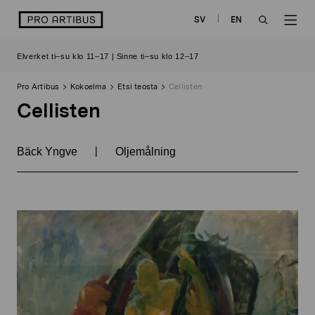
Siirry
logo
SV
EN
sisältöön
OPEN
OP
Elverket ti–su klo 11–17 | Sinne ti–su klo 12–17
SEARCH
NAV
Pro Artibus
Kokoelma
Etsi teosta
Cellisten
Cellisten
|
Bäck Yngve
Oljemålning