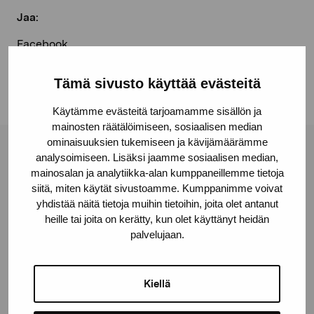
Jaa:
Facebook
Linkedin
Tämä sivusto käyttää evästeitä
Käytämme evästeitä tarjoamamme sisällön ja
mainosten räätälöimiseen, sosiaalisen median
ominaisuuksien tukemiseen ja kävijämäärämme
Pro Artibus -säätiö
analysoimiseen. Lisäksi jaamme sosiaalisen median,
mainosalan ja analytiikka-alan kumppaneillemme tietoja
siitä, miten käytät sivustoamme. Kumppanimme voivat
yhdistää näitä tietoja muihin tietoihin, joita olet antanut
Kustaa Vaasan katu 11
heille tai joita on kerätty, kun olet käyttänyt heidän
10600 Tammisaari
palvelujaan.
proartibus@proartibus.fi
+358 (0)50 371 6339
Kiellä