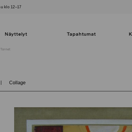
–su klo 12–17
Näyttelyt
Tapahtumat
K
Tornet
|
Collage