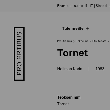
Siirry
Elverket ti–su klo 11–17 | Sinne ti
sisältöön
Tule meille
Open
Pro
sub
Artibus
navigation
logo
Pro Artibus
Kokoelma
Etsi teosta
Tornet
|
Hellman Karin
1983
Teoksen nimi
Tornet