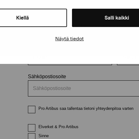
äätiö
Kiellä
Salli kaikki
Pysy ajantasalla näyttelyistä 
Näytä tiedot
Etunimi
Sukunimi
Sähköpostiosoite
Pro Artibus saa tallentaa tietoni yhteydenpitoa varten
Elverket & Pro Artibus
Sinne