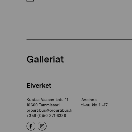
Galleriat
Elverket
Kustaa Vaasan katu 11
Avoinna
10600 Tammisaari
ti–su klo 11–17
proartibus@proartibus.fi
+358 (0)50 371 6339