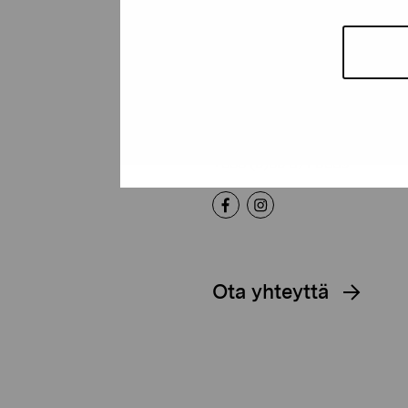
Pro Artibus -s
Kustaa Vaasan katu 11
10600 Tammisaari
proartibus@proartibus.fi
+358 (0)50 371 6339
Ota yhteyttä