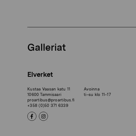
Galleriat
Elverket
Kustaa Vaasan katu 11
Avoinna
10600 Tammisaari
ti–su klo 11–17
proartibus@proartibus.fi
+358 (0)50 371 6339