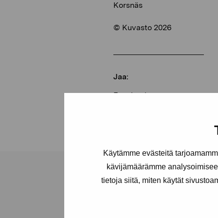
Korsnäs
© Kuvasto 2026
Jaa:
Facebook
Linkedin
Käytämme evästeitä tarjoamamme 
kävijämäärämme analysoimiseen
tietoja siitä, miten käytät sivusto
Pro Artibus -s