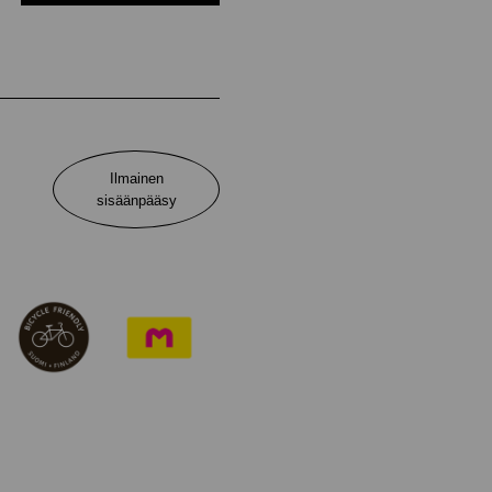
Ilmainen
sisäänpääsy