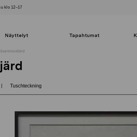
–su klo 12–17
Näyttelyt
Tapahtumat
K
Svartmarafjärd
järd
|
Tuschteckning