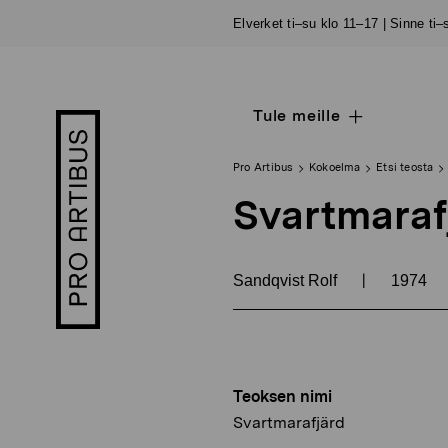
Siirry
Elverket ti–su klo 11–17 | Sinne ti
sisältöön
Tule meille
Open
Pro
sub
Artibus
navigation
logo
Pro Artibus
Kokoelma
Etsi teosta
Svartmaraf
|
Sandqvist Rolf
1974
Teoksen nimi
Svartmarafjärd