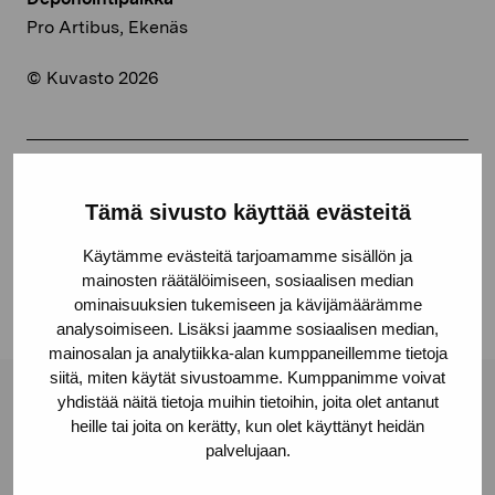
Pro Artibus, Ekenäs
© Kuvasto 2026
Jaa:
Tämä sivusto käyttää evästeitä
Facebook
Käytämme evästeitä tarjoamamme sisällön ja
Linkedin
mainosten räätälöimiseen, sosiaalisen median
ominaisuuksien tukemiseen ja kävijämäärämme
analysoimiseen. Lisäksi jaamme sosiaalisen median,
mainosalan ja analytiikka-alan kumppaneillemme tietoja
siitä, miten käytät sivustoamme. Kumppanimme voivat
yhdistää näitä tietoja muihin tietoihin, joita olet antanut
Pro Artibus -säätiö
heille tai joita on kerätty, kun olet käyttänyt heidän
palvelujaan.
Kustaa Vaasan katu 11