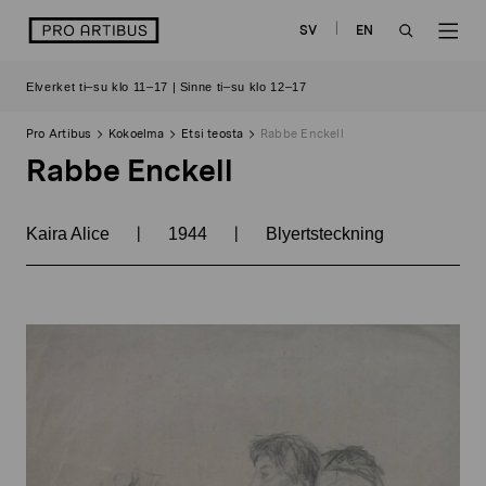
Siirry
logo
SV
EN
sisältöön
OPEN
OP
Elverket ti–su klo 11–17 | Sinne ti–su klo 12–17
SEARCH
NAV
Pro Artibus
Kokoelma
Etsi teosta
Rabbe Enckell
Rabbe Enckell
|
|
Kaira Alice
1944
Blyertsteckning