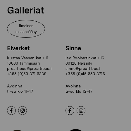
Galleriat
Ilmainen
sisäänpääsy
Elverket
Sinne
Kustaa Vaasan katu 11
Iso Roobertinkatu 16
10600 Tammisaari
00120 Helsinki
proartibus@proartibus.fi
sinne@proartibus.fi
+358 (0)50 371 6339
+358 (0)45 883 3716
Avoinna
Avoinna
ti–su klo 11–17
ti–su klo 12–17