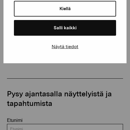
10600 Tammisaari
Kiellä
proartibus@proartibus.fi
+358 (0)50 371 6339
Salli kaikki
Näytä tiedot
Ota yhteyttä
Pysy ajantasalla näyttelyistä ja
tapahtumista
Etunimi