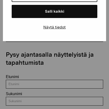
Salli kaikki
Ota yhteyttä
Näytä tiedot
Pysy ajantasalla näyttelyistä ja
tapahtumista
Etunimi
Sukunimi