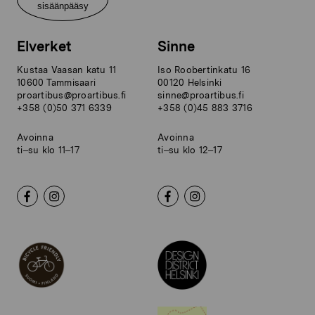
sisäänpääsy
Elverket
Sinne
Kustaa Vaasan katu 11
Iso Roobertinkatu 16
10600 Tammisaari
00120 Helsinki
proartibus@proartibus.fi
sinne@proartibus.fi
+358 (0)50 371 6339
+358 (0)45 883 3716
Avoinna
Avoinna
ti–su klo 11–17
ti–su klo 12–17