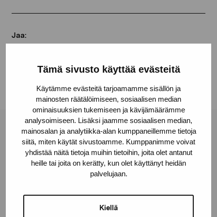
Jaa:
Facebook
Tämä sivusto käyttää evästeitä
Linkedin
Käytämme evästeitä tarjoamamme sisällön ja
mainosten räätälöimiseen, sosiaalisen median
ominaisuuksien tukemiseen ja kävijämäärämme
analysoimiseen. Lisäksi jaamme sosiaalisen median,
mainosalan ja analytiikka-alan kumppaneillemme tietoja
Pro Artibus -säätiö
siitä, miten käytät sivustoamme. Kumppanimme voivat
yhdistää näitä tietoja muihin tietoihin, joita olet antanut
heille tai joita on kerätty, kun olet käyttänyt heidän
Kustaa Vaasan katu 11
palvelujaan.
10600 Tammisaari
proartibus@proartibus.fi
+358 (0)50 371 6339
Kiellä