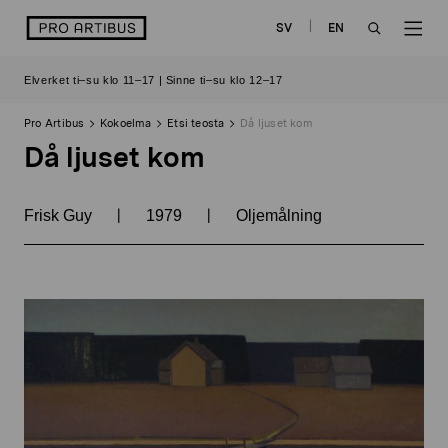
Siirry
logo
SV
EN
sisältöön
OPEN
OP
Elverket ti–su klo 11–17 | Sinne ti–su klo 12–17
SEARCH
NAV
Pro Artibus
Kokoelma
Etsi teosta
Då ljuset kom
Då ljuset kom
|
|
Frisk Guy
1979
Oljemålning