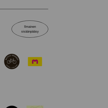
Ilmainen
sisäänpääsy