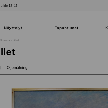
–su klo 12–17
Näyttelyt
Tapahtumat
K
Sommarstället
let
|
Oljemålning