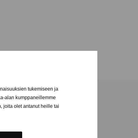
inaisuuksien tukemiseen ja
kka-alan kumppaneillemme
joita olet antanut heille tai
ja tapahtumista