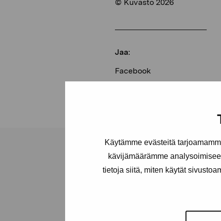
© Kuvasto 2026
Jaa:
Facebook
Linkedin
Käytämme evästeitä tarjoamamme 
kävijämäärämme analysoimiseen
tietoja siitä, miten käytät sivusto
Pro Artibus -s