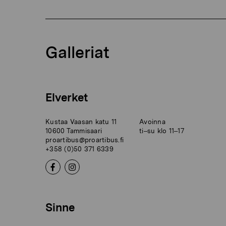
Galleriat
Elverket
Kustaa Vaasan katu 11
Avoinna
10600 Tammisaari
ti–su klo 11–17
proartibus@proartibus.fi
+358 (0)50 371 6339
Sinne