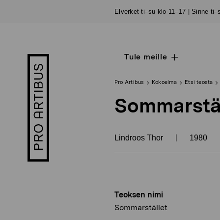
Siirry
Elverket ti–su klo 11–17 | Sinne ti
sisältöön
Tule meille
Open
Pro
sub
Artibus
navigation
logo
Pro Artibus
Kokoelma
Etsi teosta
Sommarstäl
|
Lindroos Thor
1980
Teoksen nimi
Sommarstället