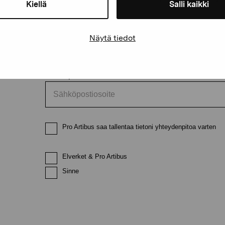
Kiellä
Salli kaikki
Etunimi
Sukunimi
Näytä tiedot
Sähköpostiosoite
Pro Artibus saa tallentaa tietoni yhteydenpitoa varten
Elverket & Pro Artibus
Sinne