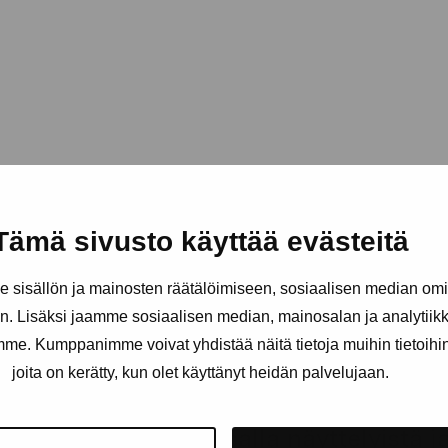
Tämä sivusto käyttää evästeitä
sisällön ja mainosten räätälöimiseen, sosiaalisen median om
. Lisäksi jaamme sosiaalisen median, mainosalan ja analytii
amme. Kumppanimme voivat yhdistää näitä tietoja muihin tietoihin, 
joita on kerätty, kun olet käyttänyt heidän palvelujaan.
äätiö
Pysy ajantasalla näyttelyistä 