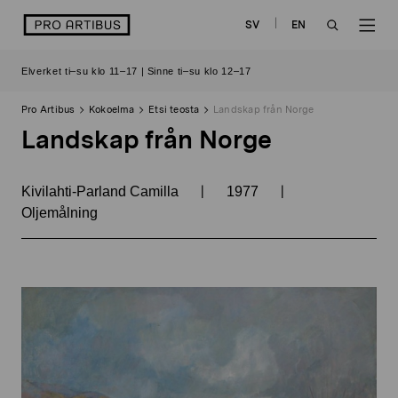
Siirry
logo
SV
EN
sisältöön
OPEN
OP
Elverket ti–su klo 11–17 | Sinne ti–su klo 12–17
SEARCH
NAV
Pro Artibus
Kokoelma
Etsi teosta
Landskap från Norge
Landskap från Norge
|
|
Kivilahti-Parland Camilla
1977
Oljemålning