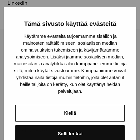
Linkedin
Tämä sivusto käyttää evästeitä
Käytämme evästeitä tarjoamamme sisällön ja
mainosten räätälöimiseen, sosiaalisen median
Pro Artibus -säätiö
ominaisuuksien tukemiseen ja kävijämäärämme
analysoimiseen. Lisäksi jaamme sosiaalisen median,
mainosalan ja analytiikka-alan kumppaneillemme tietoja
Kustaa Vaasan katu 11
siitä, miten käytät sivustoamme. Kumppanimme voivat
10600 Tammisaari
yhdistää näitä tietoja muihin tietoihin, joita olet antanut
proartibus@proartibus.fi
heille tai joita on kerätty, kun olet käyttänyt heidän
+358 (0)50 371 6339
palvelujaan.
Kiellä
Ota yhteyttä
Salli kaikki