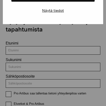
Näytä tiedot
Pysy ajantasalla näyttelyistä ja
tapahtumista
Etunimi
Sukunimi
Sähköpostiosoite
Pro Artibus saa tallentaa tietoni yhteydenpitoa varten
Elverket & Pro Artibus