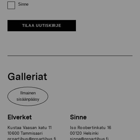
Sinne
TILAA UUTISKIRJE
Galleriat
Ilmainen
sisäänpääsy
Elverket
Sinne
Kustaa Vaasan katu 11
Iso Roobertinkatu 16
10600 Tammisaari
00120 Helsinki
proartibus@proartibus.fi
sinne@proartibus.fi