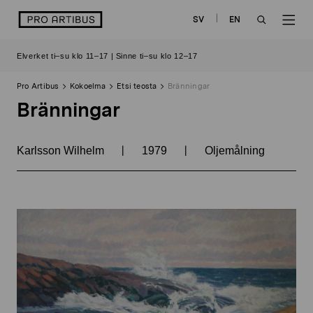
Siirry
logo
SV
EN
sisältöön
OPEN
OP
Elverket ti–su klo 11–17 | Sinne ti–su klo 12–17
SEARCH
NAV
Pro Artibus
Kokoelma
Etsi teosta
Bränningar
Bränningar
|
|
Karlsson Wilhelm
1979
Oljemålning