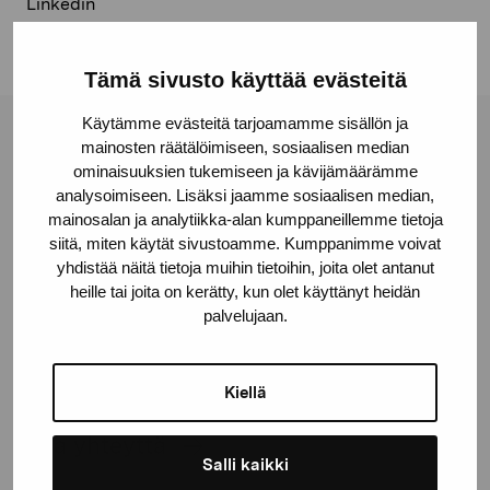
Linkedin
Tämä sivusto käyttää evästeitä
Käytämme evästeitä tarjoamamme sisällön ja
Pro Artibus -säätiö
mainosten räätälöimiseen, sosiaalisen median
ominaisuuksien tukemiseen ja kävijämäärämme
analysoimiseen. Lisäksi jaamme sosiaalisen median,
mainosalan ja analytiikka-alan kumppaneillemme tietoja
Kustaa Vaasan katu 11
siitä, miten käytät sivustoamme. Kumppanimme voivat
10600 Tammisaari
yhdistää näitä tietoja muihin tietoihin, joita olet antanut
proartibus@proartibus.fi
heille tai joita on kerätty, kun olet käyttänyt heidän
+358 (0)50 371 6339
palvelujaan.
Kiellä
Ota yhteyttä
Salli kaikki