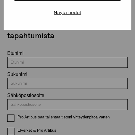
Näytä tiedot
Pysy ajantasalla näyttelyistä ja
tapahtumista
Etunimi
Sukunimi
Sähköpostiosoite
Pro Artibus saa tallentaa tietoni yhteydenpitoa varten
Elverket & Pro Artibus