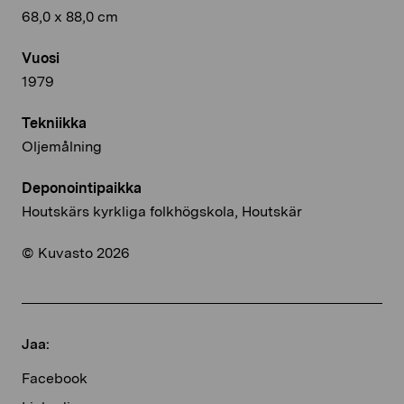
68,0 x 88,0 cm
Vuosi
1979
Tekniikka
Oljemålning
Deponointipaikka
Houtskärs kyrkliga folkhögskola, Houtskär
© Kuvasto 2026
Jaa:
Facebook