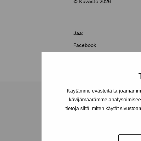
© Kuvasto 2026
Jaa:
Facebook
Linkedin
Käytämme evästeitä tarjoamamme 
kävijämäärämme analysoimiseen
tietoja siitä, miten käytät sivusto
Pro Artibus -s