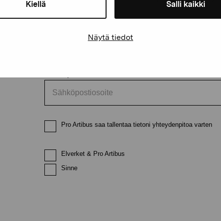
Kiellä
Salli kaikki
Etunimi
Sukunimi
Näytä tiedot
Sähköpostiosoite
Pro Artibus saa tallentaa tietoni yhteydenpitoa varten
Elverket & Pro Artibus
Sinne