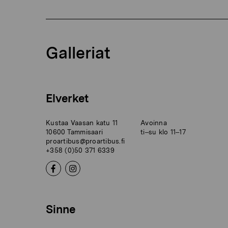
Galleriat
Elverket
Kustaa Vaasan katu 11
Avoinna
10600 Tammisaari
ti–su klo 11–17
proartibus@proartibus.fi
+358 (0)50 371 6339
Sinne