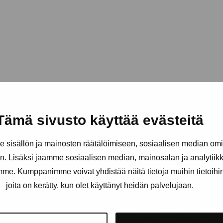
Tämä sivusto käyttää evästeitä
sisällön ja mainosten räätälöimiseen, sosiaalisen median om
. Lisäksi jaamme sosiaalisen median, mainosalan ja analytii
amme. Kumppanimme voivat yhdistää näitä tietoja muihin tietoihin, 
joita on kerätty, kun olet käyttänyt heidän palvelujaan.
äätiö
Pysy ajantasalla näyttelyistä 