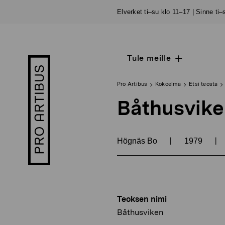
Siirry
Elverket ti–su klo 11–17 | Sinne ti
sisältöön
Tule meille
Open
Pro
sub
Artibus
navigation
logo
Pro Artibus
Kokoelma
Etsi teosta
Båthusvik
|
|
Högnäs Bo
1979
Teoksen nimi
Båthusviken