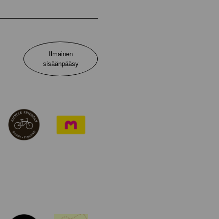
Ilmainen
sisäänpääsy