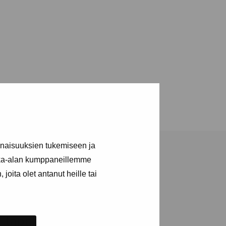
inaisuuksien tukemiseen ja
kka-alan kumppaneillemme
joita olet antanut heille tai
ja tapahtumista