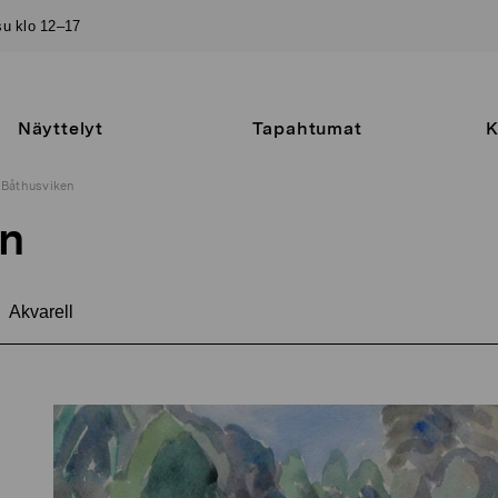
–su klo 12–17
Näyttelyt
Tapahtumat
K
Båthusviken
en
Akvarell