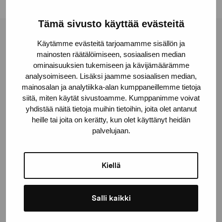
Tämä sivusto käyttää evästeitä
Pro Artibus -säätiö
Käytämme evästeitä tarjoamamme sisällön ja
mainosten räätälöimiseen, sosiaalisen median
ominaisuuksien tukemiseen ja kävijämäärämme
Kustaa Vaasan katu 11
analysoimiseen. Lisäksi jaamme sosiaalisen median,
mainosalan ja analytiikka-alan kumppaneillemme tietoja
10600 Tammisaari
siitä, miten käytät sivustoamme. Kumppanimme voivat
proartibus@proartibus.fi
yhdistää näitä tietoja muihin tietoihin, joita olet antanut
+358 (0)50 371 6339
heille tai joita on kerätty, kun olet käyttänyt heidän
palvelujaan.
Kiellä
Ota yhteyttä
Salli kaikki