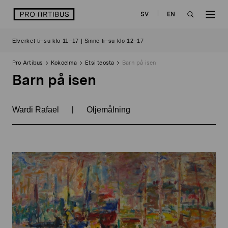
Siirry
logo
SV
EN
sisältöön
OPEN
OP
Elverket ti–su klo 11–17 | Sinne ti–su klo 12–17
SEARCH
NAV
Pro Artibus
Kokoelma
Etsi teosta
Barn på isen
Barn på isen
|
Wardi Rafael
Oljemålning