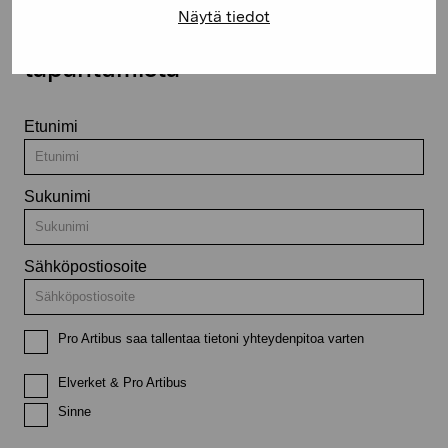
Näytä tiedot
Pysy ajantasalla näyttelyistä ja
tapahtumista
Etunimi
Sukunimi
Sähköpostiosoite
Pro Artibus saa tallentaa tietoni yhteydenpitoa varten
Elverket & Pro Artibus
Sinne