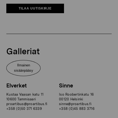
TILAA UUTISKIRJE
Galleriat
Ilmainen
sisäänpääsy
Elverket
Sinne
Kustaa Vaasan katu 11
Iso Roobertinkatu 16
10600 Tammisaari
00120 Helsinki
proartibus@proartibus.fi
sinne@proartibus.fi
+358 (0)50 371 6339
+358 (0)45 883 3716