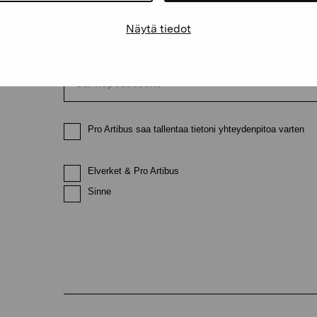
Näytä tiedot
Sähköpostiosoite
Pro Artibus saa tallentaa tietoni yhteydenpitoa varten
Elverket & Pro Artibus
Sinne