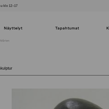
–su klo 12–17
Näyttelyt
Tapahtumat
K
Mårten
kulptur