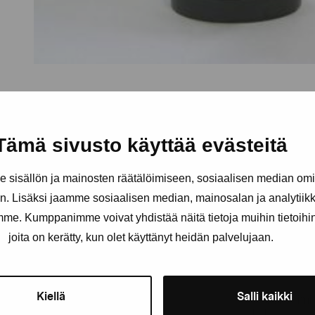
Tämä sivusto käyttää evästeitä
sisällön ja mainosten räätälöimiseen, sosiaalisen median om
. Lisäksi jaamme sosiaalisen median, mainosalan ja analytii
amme. Kumppanimme voivat yhdistää näitä tietoja muihin tietoihin, 
äätiö
joita on kerätty, kun olet käyttänyt heidän palvelujaan.
Pysy ajantasalla näyttelyistä 
Kiellä
Salli kaikki
Etunimi
Sukunimi