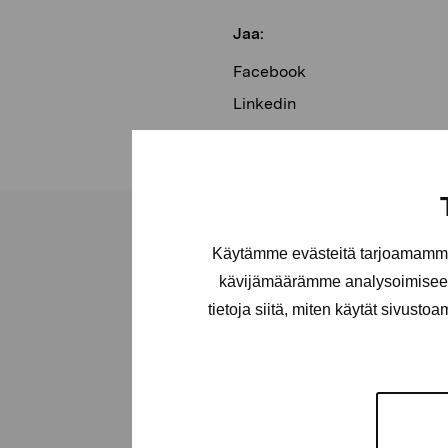
Jaa:
Facebook
Linkedin
Käytämme evästeitä tarjoamamme 
kävijämäärämme analysoimiseen
tietoja siitä, miten käytät sivusto
Pro Artibus -s
Kustaa Vaasan katu 11
10600 Tammisaari
proartibus@proartibus.fi