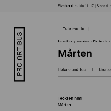
Siirry
Elverket ti–su klo 11–17 | Sinne ti
sisältöön
Tule meille
Open
Pro
sub
Artibus
navigation
logo
Pro Artibus
Kokoelma
Etsi teosta
Mårten
|
Helenelund Tea
Bronss
Teoksen nimi
Mårten