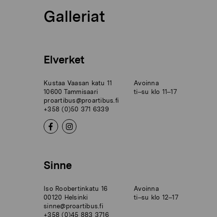
Galleriat
Elverket
Kustaa Vaasan katu 11
Avoinna
10600 Tammisaari
ti–su klo 11–17
proartibus@proartibus.fi
+358 (0)50 371 6339
Sinne
Iso Roobertinkatu 16
Avoinna
00120 Helsinki
ti–su klo 12–17
sinne@proartibus.fi
+358 (0)45 883 3716