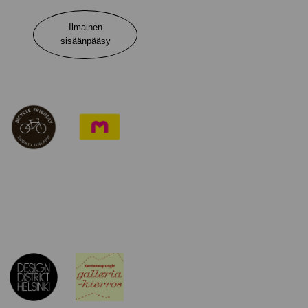
Ilmainen
sisäänpääsy