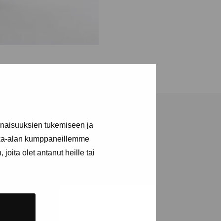
inaisuuksien tukemiseen ja
kka-alan kumppaneillemme
joita olet antanut heille tai
ja tapahtumista