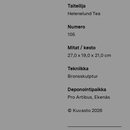
Taiteilija
Helenelund Tea
Numero
105
Mitat / kesto
27,0 x 19,0 x 21,0 cm
Tekniikka
Bronsskulptur
Deponointipaikka
Pro Artibus, Ekenäs
© Kuvasto 2026