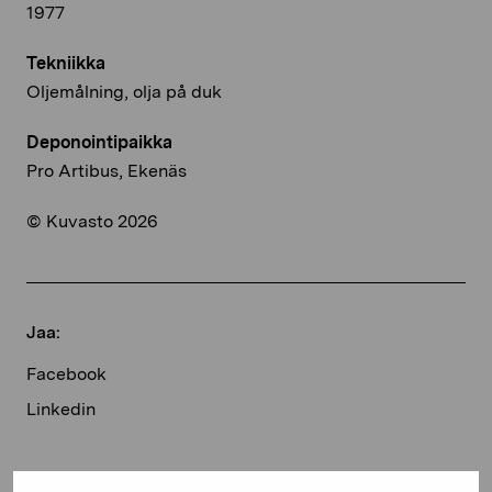
1977
Tekniikka
Oljemålning, olja på duk
Deponointipaikka
Pro Artibus, Ekenäs
© Kuvasto 2026
Jaa:
Facebook
Linkedin