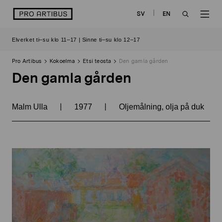
Siirry
logo
SV
EN
sisältöön
OPEN
OP
Elverket ti–su klo 11–17 | Sinne ti–su klo 12–17
SEARCH
NAV
Pro Artibus
Kokoelma
Etsi teosta
Den gamla gården
Den gamla gården
|
|
Malm Ulla
1977
Oljemålning, olja på duk