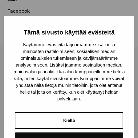
Facebook
Linkedin
Tämä sivusto käyttää evästeitä
Käytämme evästeitä tarjoamamme sisällön ja
mainosten räätälöimiseen, sosiaalisen median
ominaisuuksien tukemiseen ja kävijämäärämme
Pro Artibus -säätiö
analysoimiseen. Lisäksi jaamme sosiaalisen median,
mainosalan ja analytiikka-alan kumppaneillemme tietoja
siitä, miten käytät sivustoamme. Kumppanimme voivat
Kustaa Vaasan katu 11
yhdistää näitä tietoja muihin tietoihin, joita olet antanut
10600 Tammisaari
heille tai joita on kerätty, kun olet käyttänyt heidän
proartibus@proartibus.fi
palvelujaan.
+358 (0)50 371 6339
Kiellä