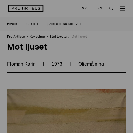
Siirry
logo
SV
EN
sisältöön
OPEN
OP
Elverket ti–su klo 11–17 | Sinne ti–su klo 12–17
SEARCH
NAV
Pro Artibus
Kokoelma
Etsi teosta
Mot ljuset
Mot ljuset
|
|
Floman Karin
1973
Oljemålning