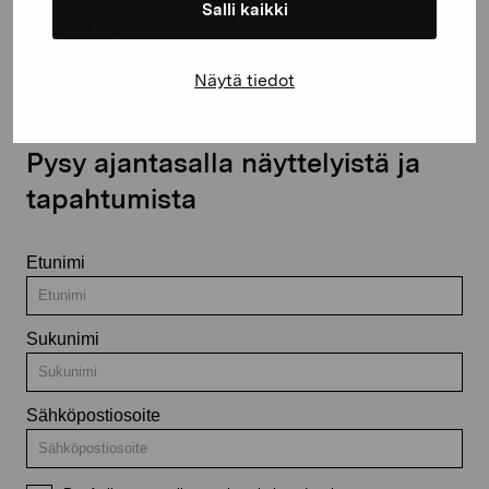
Salli kaikki
Ota yhteyttä
Näytä tiedot
Pysy ajantasalla näyttelyistä ja
tapahtumista
Etunimi
Sukunimi
Sähköpostiosoite