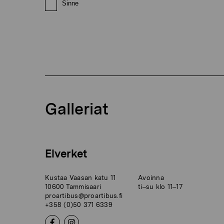
Sinne
Galleriat
Elverket
Kustaa Vaasan katu 11
Avoinna
10600 Tammisaari
ti–su klo 11–17
proartibus@proartibus.fi
+358 (0)50 371 6339