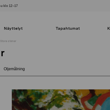
–su klo 12–17
Näyttelyt
Tapahtumat
K
Stora stenar
r
Oljemålning