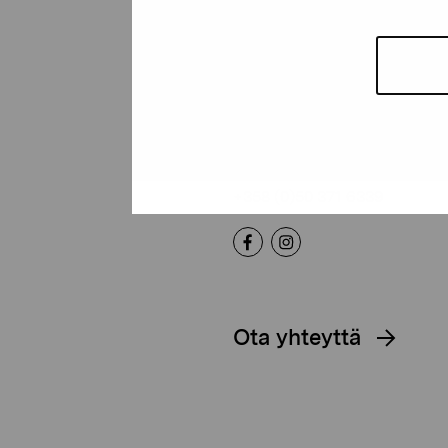
Pro Artibus -s
Kustaa Vaasan katu 11
10600 Tammisaari
proartibus@proartibus.fi
+358 (0)50 371 6339
Ota yhteyttä