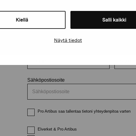
äätiö
Kiellä
Salli kaikki
Pysy ajantasalla näyttelyistä 
Näytä tiedot
Etunimi
Sukunimi
Sähköpostiosoite
Pro Artibus saa tallentaa tietoni yhteydenpitoa varten
Elverket & Pro Artibus