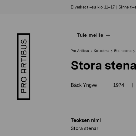
Siirry
Elverket ti–su klo 11–17 | Sinne ti
sisältöön
Tule meille
Open
Pro
sub
Artibus
navigation
logo
Pro Artibus
Kokoelma
Etsi teosta
Stora stena
|
|
Bäck Yngve
1974
Teoksen nimi
Stora stenar