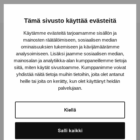
Tämä sivusto käyttää evästeitä
Käytämme evästeitä tarjoamamme sisällön ja
Pro Artibus -säätiö
mainosten räätälöimiseen, sosiaalisen median
ominaisuuksien tukemiseen ja kävijämäärämme
analysoimiseen. Lisäksi jaamme sosiaalisen median,
Kustaa Vaasan katu 11
mainosalan ja analytiikka-alan kumppaneillemme tietoja
10600 Tammisaari
siitä, miten käytät sivustoamme. Kumppanimme voivat
yhdistää näitä tietoja muihin tietoihin, joita olet antanut
proartibus@proartibus.fi
heille tai joita on kerätty, kun olet käyttänyt heidän
+358 (0)50 371 6339
palvelujaan.
Kiellä
Ota yhteyttä
Salli kaikki