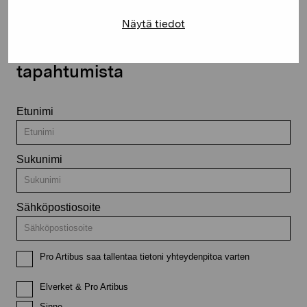
Näytä tiedot
Pysy ajantasalla näyttelyistä ja
tapahtumista
Etunimi
Sukunimi
Sähköpostiosoite
Pro Artibus saa tallentaa tietoni yhteydenpitoa varten
Elverket & Pro Artibus
Sinne