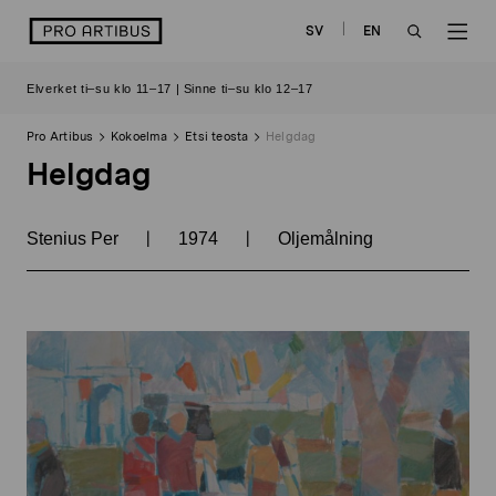
Siirry
logo
SV
EN
sisältöön
OPEN
OP
Elverket ti–su klo 11–17 | Sinne ti–su klo 12–17
SEARCH
NAV
Pro Artibus
Kokoelma
Etsi teosta
Helgdag
Helgdag
|
|
Stenius Per
1974
Oljemålning