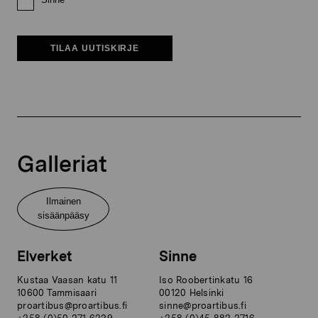
TILAA UUTISKIRJE
Galleriat
Ilmainen
sisäänpääsy
Elverket
Sinne
Kustaa Vaasan katu 11
Iso Roobertinkatu 16
10600 Tammisaari
00120 Helsinki
proartibus@proartibus.fi
sinne@proartibus.fi