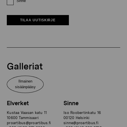
Sinne
TILAA UUTISKIRJE
Galleriat
Ilmainen
sisäänpääsy
Elverket
Sinne
Kustaa Vaasan katu 11
Iso Roobertinkatu 16
10600 Tammisaari
00120 Helsinki
proartibus@proartibus.fi
sinne@proartibus.fi