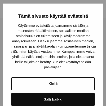
Tämä sivusto käyttää evästeitä
Käytämme evästeitä tarjoamamme sisällön ja
Pro Artibus -säätiö
mainosten räätälöimiseen, sosiaalisen median
ominaisuuksien tukemiseen ja kävijämäärämme
analysoimiseen. Lisäksi jaamme sosiaalisen median,
Kustaa Vaasan katu 11
mainosalan ja analytiikka-alan kumppaneillemme tietoja
siitä, miten käytät sivustoamme. Kumppanimme voivat
10600 Tammisaari
yhdistää näitä tietoja muihin tietoihin, joita olet antanut
proartibus@proartibus.fi
heille tai joita on kerätty, kun olet käyttänyt heidän
+358 (0)50 371 6339
palvelujaan.
Kiellä
Ota yhteyttä
Salli kaikki