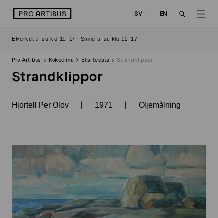
Siirry
logo
SV
EN
sisältöön
OPEN
OP
Elverket ti–su klo 11–17 | Sinne ti–su klo 12–17
SEARCH
NAV
Pro Artibus
Kokoelma
Etsi teosta
Strandklippor
Strandklippor
|
|
Hjortell Per Olov
1971
Oljemålning