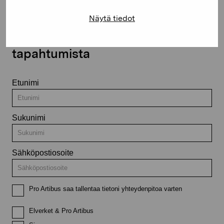
Näytä tiedot
Pysy ajantasalla näyttelyistä ja
tapahtumista
Etunimi
Sukunimi
Sähköpostiosoite
Pro Artibus saa tallentaa tietoni yhteydenpitoa varten
Elverket & Pro Artibus