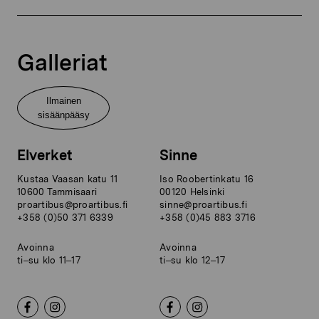
Galleriat
Ilmainen
sisäänpääsy
Elverket
Sinne
Kustaa Vaasan katu 11
Iso Roobertinkatu 16
10600 Tammisaari
00120 Helsinki
proartibus@proartibus.fi
sinne@proartibus.fi
+358 (0)50 371 6339
+358 (0)45 883 3716
Avoinna
Avoinna
ti–su klo 11–17
ti–su klo 12–17