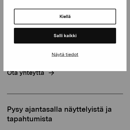
Kustaa Vaasan katu 11
Kiellä
10600 Tammisaari
proartibus@proartibus.fi
Salli kaikki
+358 (0)50 371 6339
Näytä tiedot
Ota yhteyttä
Pysy ajantasalla näyttelyistä ja
tapahtumista