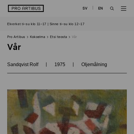
Siirry
logo
SV
EN
sisältöön
OPEN
OP
Elverket ti–su klo 11–17 | Sinne ti–su klo 12–17
SEARCH
NAV
Pro Artibus
Kokoelma
Etsi teosta
Vår
Vår
|
|
Sandqvist Rolf
1975
Oljemålning