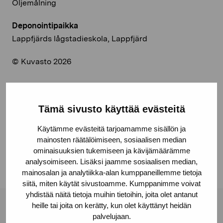
Oljemålning
Deponointipaikka
Lappfjärds lågstadieskola, Lappfjärd
© Kuvasto 2026
Tämä sivusto käyttää evästeitä
Jaa:
Käytämme evästeitä tarjoamamme sisällön ja
Facebook
mainosten räätälöimiseen, sosiaalisen median
Linkedin
ominaisuuksien tukemiseen ja kävijämäärämme
analysoimiseen. Lisäksi jaamme sosiaalisen median,
mainosalan ja analytiikka-alan kumppaneillemme tietoja
siitä, miten käytät sivustoamme. Kumppanimme voivat
yhdistää näitä tietoja muihin tietoihin, joita olet antanut
heille tai joita on kerätty, kun olet käyttänyt heidän
Pro Artibus -säätiö
palvelujaan.