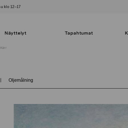
–su klo 12–17
Näyttelyt
Tapahtumat
K
Kärr
|
Oljemålning