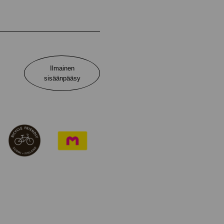
Ilmainen
sisäänpääsy