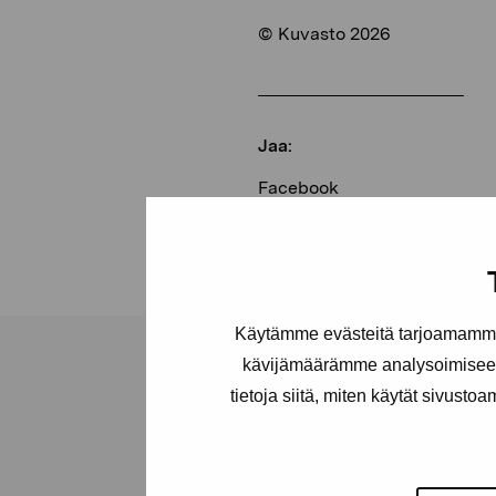
© Kuvasto 2026
Jaa:
Facebook
Linkedin
Käytämme evästeitä tarjoamamme 
kävijämäärämme analysoimiseen
tietoja siitä, miten käytät sivusto
Pro Artibus -s