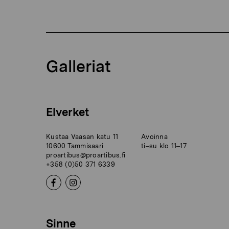
Galleriat
Elverket
Kustaa Vaasan katu 11
Avoinna
10600 Tammisaari
ti–su klo 11–17
proartibus@proartibus.fi
+358 (0)50 371 6339
Sinne