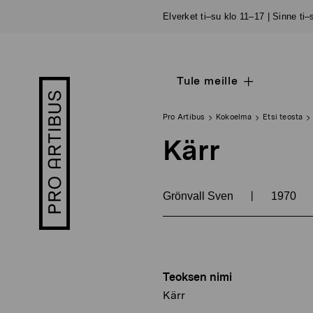
Siirry
Elverket ti–su klo 11–17 | Sinne ti
sisältöön
Tule meille
Open
Pro
sub
Artibus
navigation
logo
Pro Artibus
Kokoelma
Etsi teosta
Kärr
|
Grönvall Sven
1970
Teoksen nimi
Kärr