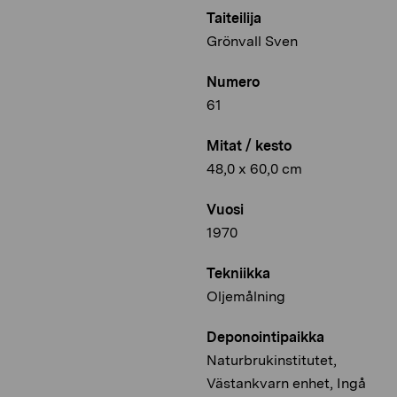
Taiteilija
Grönvall Sven
Numero
61
Mitat / kesto
48,0 x 60,0 cm
Vuosi
1970
Tekniikka
Oljemålning
Deponointipaikka
Naturbrukinstitutet,
Västankvarn enhet, Ingå