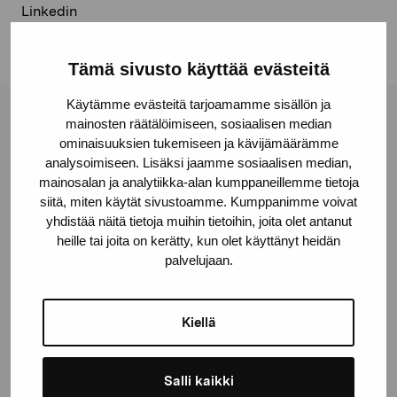
Linkedin
Tämä sivusto käyttää evästeitä
Käytämme evästeitä tarjoamamme sisällön ja
mainosten räätälöimiseen, sosiaalisen median
Pro Artibus -säätiö
ominaisuuksien tukemiseen ja kävijämäärämme
analysoimiseen. Lisäksi jaamme sosiaalisen median,
mainosalan ja analytiikka-alan kumppaneillemme tietoja
Kustaa Vaasan katu 11
siitä, miten käytät sivustoamme. Kumppanimme voivat
10600 Tammisaari
yhdistää näitä tietoja muihin tietoihin, joita olet antanut
proartibus@proartibus.fi
heille tai joita on kerätty, kun olet käyttänyt heidän
+358 (0)50 371 6339
palvelujaan.
Kiellä
Ota yhteyttä
Salli kaikki