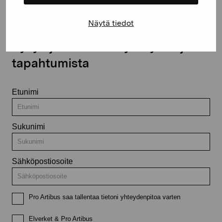
Näytä tiedot
Pysy ajantasalla näyttelyistä ja
tapahtumista
Etunimi
Sukunimi
Sähköpostiosoite
Pro Artibus saa tallentaa tietoni yhteydenpitoa varten
Elverket & Pro Artibus