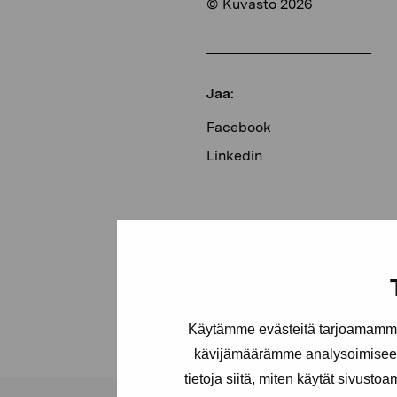
© Kuvasto 2026
Jaa:
Facebook
Linkedin
Käytämme evästeitä tarjoamamme 
kävijämäärämme analysoimiseen
tietoja siitä, miten käytät sivusto