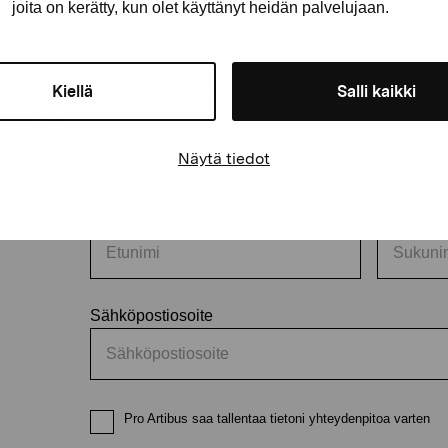
joita on kerätty, kun olet käyttänyt heidän palvelujaan.
Kiellä
Salli kaikki
äätiö
Pysy ajantasalla näyttelyistä 
Näytä tiedot
Etunimi
Sukunimi
Sähköpostiosoite
Pro Artibus saa tallentaa tietoni yhteydenpitoa varten