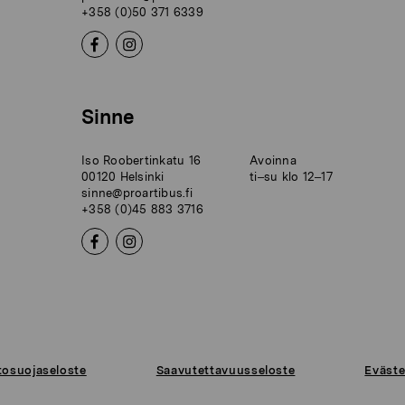
+358 (0)50 371 6339
Sinne
Iso Roobertinkatu 16
Avoinna
00120 Helsinki
ti–su klo 12–17
sinne@proartibus.fi
+358 (0)45 883 3716
tosuojaseloste
Saavutettavuusseloste
Eväste