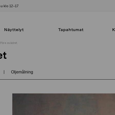
–su klo 12–17
Näyttelyt
Tapahtumat
K
Före ovädret
et
|
Oljemålning