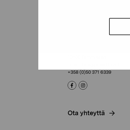
Pro Artibus -s
Kustaa Vaasan katu 11
10600 Tammisaari
proartibus@proartibus.fi
+358 (0)50 371 6339
Ota yhteyttä