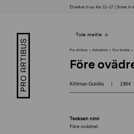
Siirry
Elverket ti–su klo 11–17 | Sinne ti
sisältöön
Tule meille
Open
Pro
sub
Artibus
navigation
logo
Pro Artibus
Kokoelma
Etsi teosta
Före ovädr
|
Kihlman Gunilla
1964
Teoksen nimi
Före ovädret