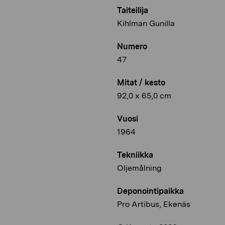
Taiteilija
Kihlman Gunilla
Numero
47
Mitat / kesto
92,0 x 65,0 cm
Vuosi
1964
Tekniikka
Oljemålning
Deponointipaikka
Pro Artibus, Ekenäs