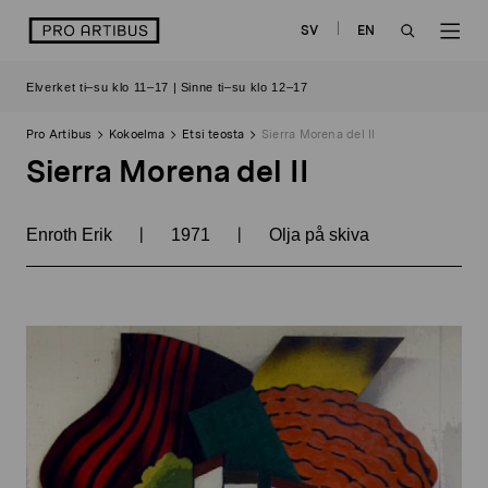
Siirry
logo
SV
EN
sisältöön
OPEN
OP
Elverket ti–su klo 11–17 | Sinne ti–su klo 12–17
SEARCH
NAV
Pro Artibus
Kokoelma
Etsi teosta
Sierra Morena del II
Sierra Morena del II
|
|
Enroth Erik
1971
Olja på skiva