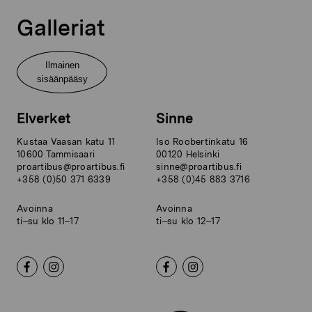
Galleriat
Ilmainen
sisäänpääsy
Elverket
Sinne
Kustaa Vaasan katu 11
Iso Roobertinkatu 16
10600 Tammisaari
00120 Helsinki
proartibus@proartibus.fi
sinne@proartibus.fi
+358 (0)50 371 6339
+358 (0)45 883 3716
Avoinna
Avoinna
ti–su klo 11–17
ti–su klo 12–17