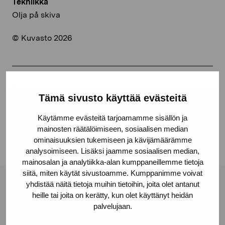
Tekniikka
Olja på skiva
© Kuvasto 2026
Jaa:
Tämä sivusto käyttää evästeitä
Facebook
Käytämme evästeitä tarjoamamme sisällön ja
Linkedin
mainosten räätälöimiseen, sosiaalisen median
ominaisuuksien tukemiseen ja kävijämäärämme
analysoimiseen. Lisäksi jaamme sosiaalisen median,
mainosalan ja analytiikka-alan kumppaneillemme tietoja
siitä, miten käytät sivustoamme. Kumppanimme voivat
yhdistää näitä tietoja muihin tietoihin, joita olet antanut
Pro Artibus -säätiö
heille tai joita on kerätty, kun olet käyttänyt heidän
palvelujaan.
Kustaa Vaasan katu 11