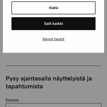
10600 Tammisaari
Kiellä
proartibus@proartibus.fi
+358 (0)50 371 6339
Salli kaikki
Näytä tiedot
Ota yhteyttä
Pysy ajantasalla näyttelyistä ja
tapahtumista
Etunimi