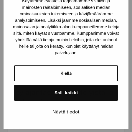
Käytämme evästeitä tarjoamamme sisällön ja
10600 Tammisaari
mainosten räätälöimiseen, sosiaalisen median
proartibus@proartibus.fi
ominaisuuksien tukemiseen ja kävijämäärämme
+358 (0)50 371 6339
analysoimiseen. Lisäksi jaamme sosiaalisen median,
mainosalan ja analytiikka-alan kumppaneillemme tietoja
siitä, miten käytät sivustoamme. Kumppanimme voivat
yhdistää näitä tietoja muihin tietoihin, joita olet antanut
heille tai joita on kerätty, kun olet käyttänyt heidän
palvelujaan.
Ota yhteyttä
Kiellä
Pysy ajantasalla näyttelyistä ja
Salli kaikki
tapahtumista
Näytä tiedot
Etunimi