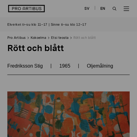
Siirry
logo
SV
EN
sisältöön
OPEN
OP
Elverket ti–su klo 11–17 | Sinne ti–su klo 12–17
SEARCH
NAV
Pro Artibus
Kokoelma
Etsi teosta
Rött och blått
Rött och blått
|
|
Fredriksson Stig
1965
Oljemålning