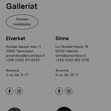
Galleriat
Ilmainen
sisäänpääsy
Elverket
Sinne
Kustaa Vaasan katu 11
Iso Roobertinkatu 16
10600 Tammisaari
00120 Helsinki
proartibus@proartibus.fi
sinne@proartibus.fi
+358 (0)50 371 6339
+358 (0)45 883 3716
Avoinna
Avoinna
ti–su klo 11–17
ti–su klo 12–17