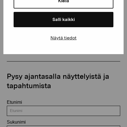
Kiellä
+358 (0)50 371 6339
Salli kaikki
Näytä tiedot
Ota yhteyttä
Pysy ajantasalla näyttelyistä ja
tapahtumista
Etunimi
Sukunimi