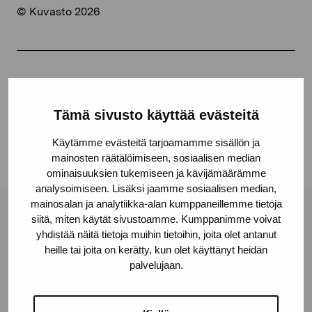
© Kuvasto 2026
Jaa:
Facebook
Tämä sivusto käyttää evästeitä
Linkedin
Käytämme evästeitä tarjoamamme sisällön ja
mainosten räätälöimiseen, sosiaalisen median
ominaisuuksien tukemiseen ja kävijämäärämme
analysoimiseen. Lisäksi jaamme sosiaalisen median,
mainosalan ja analytiikka-alan kumppaneillemme tietoja
siitä, miten käytät sivustoamme. Kumppanimme voivat
Pro Artibus -säätiö
yhdistää näitä tietoja muihin tietoihin, joita olet antanut
heille tai joita on kerätty, kun olet käyttänyt heidän
palvelujaan.
Kustaa Vaasan katu 11
10600 Tammisaari
proartibus@proartibus.fi