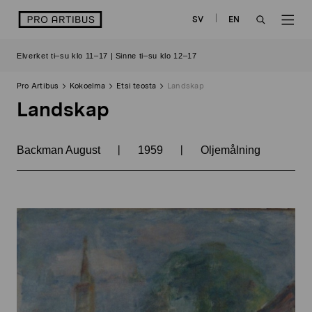
Siirry
logo
SV
EN
sisältöön
OPEN
OP
Elverket ti–su klo 11–17 | Sinne ti–su klo 12–17
SEARCH
NAV
Pro Artibus
Kokoelma
Etsi teosta
Landskap
Landskap
|
|
Backman August
1959
Oljemålning