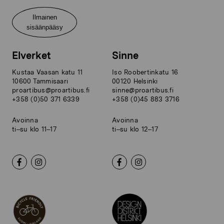
Ilmainen
sisäänpääsy
Elverket
Sinne
Kustaa Vaasan katu 11
Iso Roobertinkatu 16
10600 Tammisaari
00120 Helsinki
proartibus@proartibus.fi
sinne@proartibus.fi
+358 (0)50 371 6339
+358 (0)45 883 3716
Avoinna
Avoinna
ti–su klo 11–17
ti–su klo 12–17