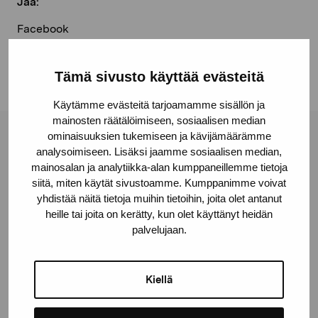
Jaa:
Facebook
Linkedin
Tämä sivusto käyttää evästeitä
Käytämme evästeitä tarjoamamme sisällön ja
mainosten räätälöimiseen, sosiaalisen median
ominaisuuksien tukemiseen ja kävijämäärämme
Pro Artibus -säätiö
analysoimiseen. Lisäksi jaamme sosiaalisen median,
mainosalan ja analytiikka-alan kumppaneillemme tietoja
siitä, miten käytät sivustoamme. Kumppanimme voivat
Kustaa Vaasan katu 11
yhdistää näitä tietoja muihin tietoihin, joita olet antanut
10600 Tammisaari
heille tai joita on kerätty, kun olet käyttänyt heidän
palvelujaan.
proartibus@proartibus.fi
+358 (0)50 371 6339
Kiellä