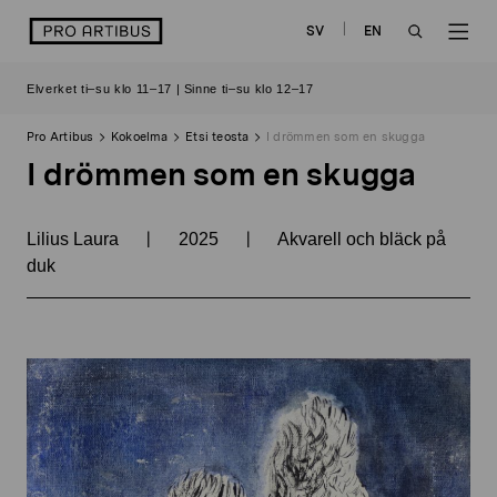
Siirry
logo
SV
EN
sisältöön
OPEN
OP
Elverket ti–su klo 11–17 | Sinne ti–su klo 12–17
SEARCH
NAV
Pro Artibus
Kokoelma
Etsi teosta
I drömmen som en skugga
I drömmen som en skugga
|
|
Lilius Laura
2025
Akvarell och bläck på
duk