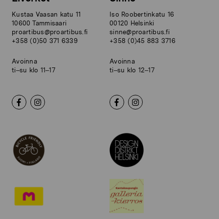
Kustaa Vaasan katu 11
Iso Roobertinkatu 16
10600 Tammisaari
00120 Helsinki
proartibus@proartibus.fi
sinne@proartibus.fi
+358 (0)50 371 6339
+358 (0)45 883 3716
Avoinna
Avoinna
ti–su klo 11–17
ti–su klo 12–17