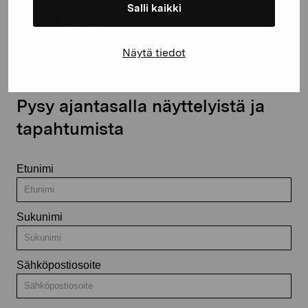
Salli kaikki
Ota yhteyttä
Näytä tiedot
Pysy ajantasalla näyttelyistä ja
tapahtumista
Etunimi
Sukunimi
Sähköpostiosoite