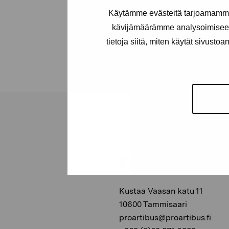
Käytämme evästeitä tarjoamamme 
kävijämäärämme analysoimiseen
tietoja siitä, miten käytät sivusto
Pro Artibus -s
Kustaa Vaasan katu 11
10600 Tammisaari
proartibus@proartibus.fi