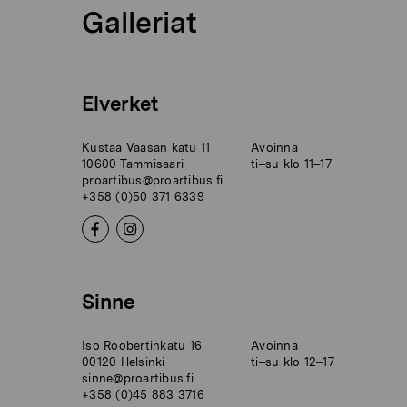
Galleriat
Elverket
Kustaa Vaasan katu 11
Avoinna
10600 Tammisaari
ti–su klo 11–17
proartibus@proartibus.fi
+358 (0)50 371 6339
Sinne
Iso Roobertinkatu 16
Avoinna
00120 Helsinki
ti–su klo 12–17
sinne@proartibus.fi
+358 (0)45 883 3716