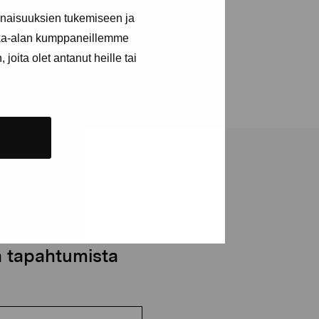
inaisuuksien tukemiseen ja
kka-alan kumppaneillemme
joita olet antanut heille tai
ja tapahtumista