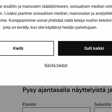
sisällön ja mainosten räätälöimiseen, sosiaalisen median om
. Lisäksi jaamme sosiaalisen median, mainosalan ja analytii
amme. Kumppanimme voivat yhdistää näitä tietoja muihin tietoihin, 
joita on kerätty, kun olet käyttänyt heidän palvelujaan.
Kiellä
Salli kaikki
Näytä tiedot
äätiö
Pysy ajantasalla näyttelyistä 
Etunimi
Sukunimi