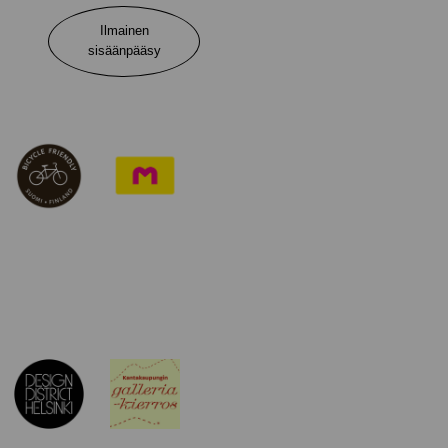
Ilmainen
sisäänpääsy