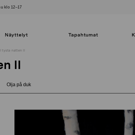
–su klo 12–17
Näyttelyt
Tapahtumat
K
I tysta natten II
en II
Olja på duk