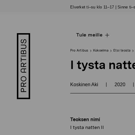
Siirry
Elverket ti–su klo 11–17 | Sinne ti
sisältöön
Tule meille
Open
Pro
sub
Artibus
navigation
logo
Pro Artibus
Kokoelma
Etsi teosta
I tysta natt
|
|
Koskinen Aki
2020
Teoksen nimi
I tysta natten II