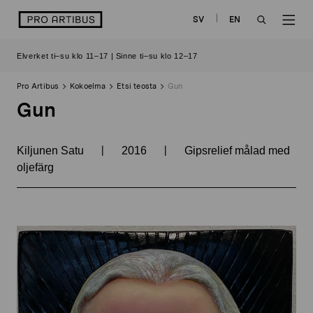
Siirry
logo
SV
EN
sisältöön
OPEN
OP
Elverket ti–su klo 11–17 | Sinne ti–su klo 12–17
SEARCH
NAV
Pro Artibus
Kokoelma
Etsi teosta
Gun
Gun
|
|
Kiljunen Satu
2016
Gipsrelief målad med
oljefärg