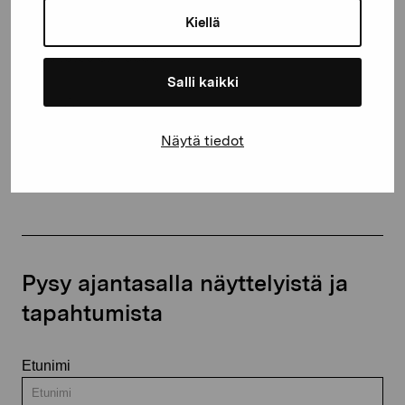
10600 Tammisaari
Kiellä
proartibus@proartibus.fi
+358 (0)50 371 6339
Salli kaikki
Näytä tiedot
Ota yhteyttä
Pysy ajantasalla näyttelyistä ja
tapahtumista
Etunimi