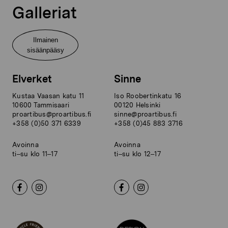
Galleriat
Ilmainen
sisäänpääsy
Elverket
Sinne
Kustaa Vaasan katu 11
Iso Roobertinkatu 16
10600 Tammisaari
00120 Helsinki
proartibus@proartibus.fi
sinne@proartibus.fi
+358 (0)50 371 6339
+358 (0)45 883 3716
Avoinna
Avoinna
ti–su klo 11–17
ti–su klo 12–17