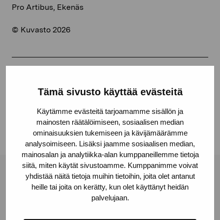
Pro Artibus, Ekenäs
© Kuvasto 2026
Jaa:
Tämä sivusto käyttää evästeitä
Facebook
Käytämme evästeitä tarjoamamme sisällön ja
Linkedin
mainosten räätälöimiseen, sosiaalisen median
ominaisuuksien tukemiseen ja kävijämäärämme
analysoimiseen. Lisäksi jaamme sosiaalisen median,
mainosalan ja analytiikka-alan kumppaneillemme tietoja
siitä, miten käytät sivustoamme. Kumppanimme voivat
yhdistää näitä tietoja muihin tietoihin, joita olet antanut
Pro Artibus -säätiö
heille tai joita on kerätty, kun olet käyttänyt heidän
palvelujaan.
Kustaa Vaasan katu 11