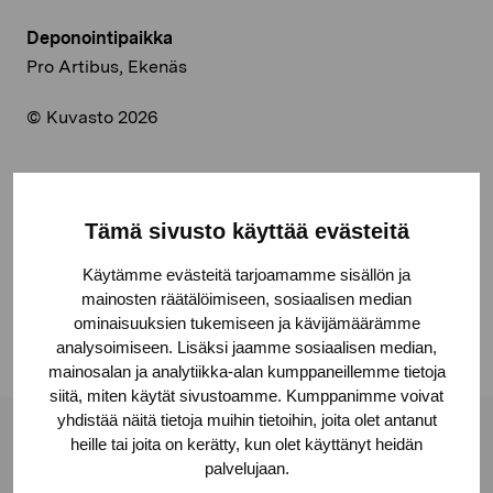
Deponointipaikka
Pro Artibus, Ekenäs
© Kuvasto 2026
Jaa:
Tämä sivusto käyttää evästeitä
Facebook
Käytämme evästeitä tarjoamamme sisällön ja
mainosten räätälöimiseen, sosiaalisen median
Linkedin
ominaisuuksien tukemiseen ja kävijämäärämme
analysoimiseen. Lisäksi jaamme sosiaalisen median,
mainosalan ja analytiikka-alan kumppaneillemme tietoja
siitä, miten käytät sivustoamme. Kumppanimme voivat
yhdistää näitä tietoja muihin tietoihin, joita olet antanut
heille tai joita on kerätty, kun olet käyttänyt heidän
Pro Artibus -säätiö
palvelujaan.