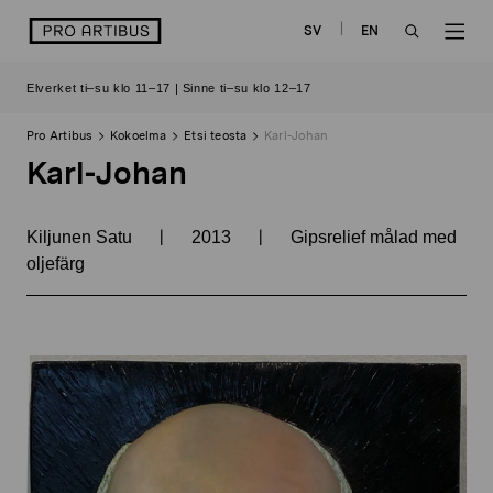
Siirry
logo
SV
EN
sisältöön
OPEN
OP
Elverket ti–su klo 11–17 | Sinne ti–su klo 12–17
SEARCH
NAV
Pro Artibus
Kokoelma
Etsi teosta
Karl-Johan
Karl-Johan
|
|
Kiljunen Satu
2013
Gipsrelief målad med
oljefärg