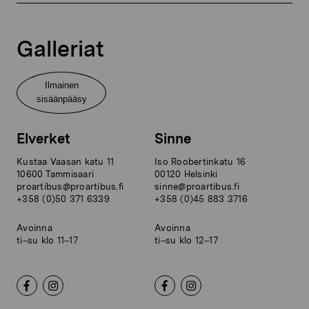
Galleriat
Ilmainen
sisäänpääsy
Elverket
Sinne
Kustaa Vaasan katu 11
Iso Roobertinkatu 16
10600 Tammisaari
00120 Helsinki
proartibus@proartibus.fi
sinne@proartibus.fi
+358 (0)50 371 6339
+358 (0)45 883 3716
Avoinna
Avoinna
ti–su klo 11–17
ti–su klo 12–17