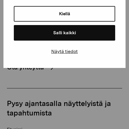
Kustaa Vaasan katu 11
Kiellä
10600 Tammisaari
proartibus@proartibus.fi
+358 (0)50 371 6339
Salli kaikki
Näytä tiedot
Ota yhteyttä
Pysy ajantasalla näyttelyistä ja
tapahtumista