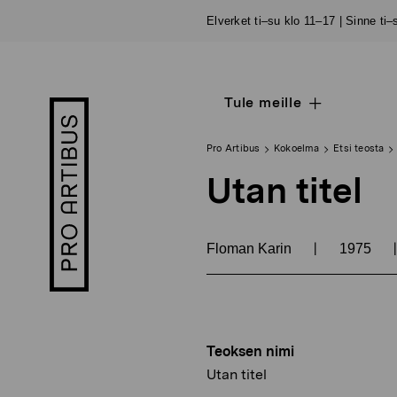
Siirry
Elverket ti–su klo 11–17 | Sinne ti
sisältöön
Tule meille
Open
Pro
sub
Artibus
navigation
logo
Pro Artibus
Kokoelma
Etsi teosta
Utan titel
|
|
Floman Karin
1975
Teoksen nimi
Utan titel