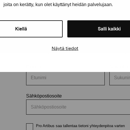
joita on kerätty, kun olet käyttänyt heidän palvelujaan.
Kiellä
Salli kaikki
äätiö
Pysy ajantasalla näyttelyistä 
Näytä tiedot
Etunimi
Sukunimi
Sähköpostiosoite
Pro Artibus saa tallentaa tietoni yhteydenpitoa varten