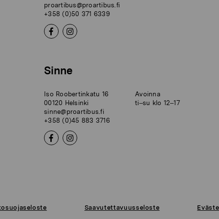
proartibus@proartibus.fi
+358 (0)50 371 6339
Sinne
Iso Roobertinkatu 16
Avoinna
00120 Helsinki
ti–su klo 12–17
sinne@proartibus.fi
+358 (0)45 883 3716
tosuojaseloste
Saavutettavuusseloste
Eväste