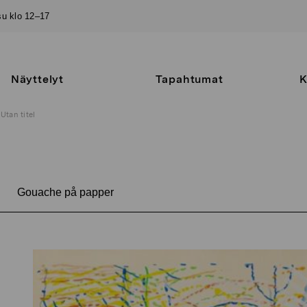
–su klo 12–17
Näyttelyt
Tapahtumat
K
Utan titel
Gouache på papper