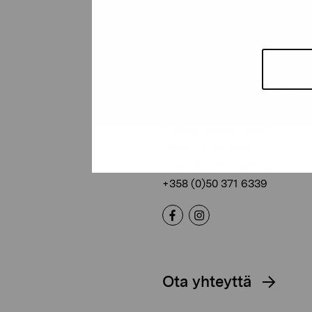
Pro Artibus -s
Kustaa Vaasan katu 11
10600 Tammisaari
proartibus@proartibus.fi
+358 (0)50 371 6339
Ota yhteyttä