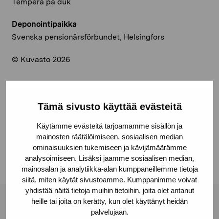
Tempera på duk
Deponointipaikka
Svenska pensionärsförbundet, Helsingfors
© Kuvasto 2026
Tämä sivusto käyttää evästeitä
Jaa:
Käytämme evästeitä tarjoamamme sisällön ja
Facebook
mainosten räätälöimiseen, sosiaalisen median
Linkedin
ominaisuuksien tukemiseen ja kävijämäärämme
analysoimiseen. Lisäksi jaamme sosiaalisen median,
mainosalan ja analytiikka-alan kumppaneillemme tietoja
siitä, miten käytät sivustoamme. Kumppanimme voivat
yhdistää näitä tietoja muihin tietoihin, joita olet antanut
heille tai joita on kerätty, kun olet käyttänyt heidän
Pro Artibus -säätiö
palvelujaan.