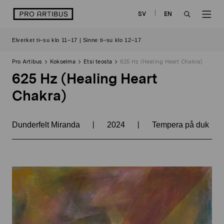
Siirry
logo
SV
EN
sisältöön
OPEN
OP
Elverket ti–su klo 11–17 | Sinne ti–su klo 12–17
SEARCH
NAV
Pro Artibus
Kokoelma
Etsi teosta
625 Hz (Healing Heart Chakra)
625 Hz (Healing Heart
Chakra)
|
|
Dunderfelt Miranda
2024
Tempera på duk