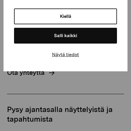
Kustaa Vaasan katu 11
Kiellä
10600 Tammisaari
proartibus@proartibus.fi
Salli kaikki
+358 (0)50 371 6339
Näytä tiedot
Ota yhteyttä
Pysy ajantasalla näyttelyistä ja
tapahtumista