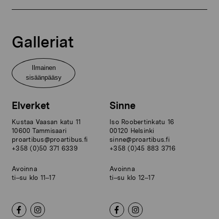
Galleriat
Ilmainen
sisäänpääsy
Elverket
Sinne
Kustaa Vaasan katu 11
Iso Roobertinkatu 16
10600 Tammisaari
00120 Helsinki
proartibus@proartibus.fi
sinne@proartibus.fi
+358 (0)50 371 6339
+358 (0)45 883 3716
Avoinna
Avoinna
ti–su klo 11–17
ti–su klo 12–17