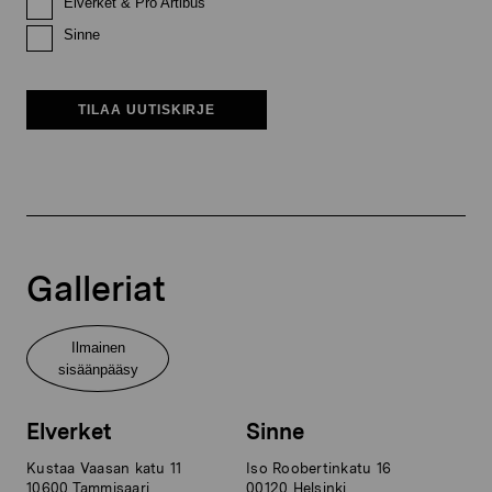
Elverket & Pro Artibus
Sinne
TILAA UUTISKIRJE
Galleriat
Ilmainen
sisäänpääsy
Elverket
Sinne
Kustaa Vaasan katu 11
Iso Roobertinkatu 16
10600 Tammisaari
00120 Helsinki