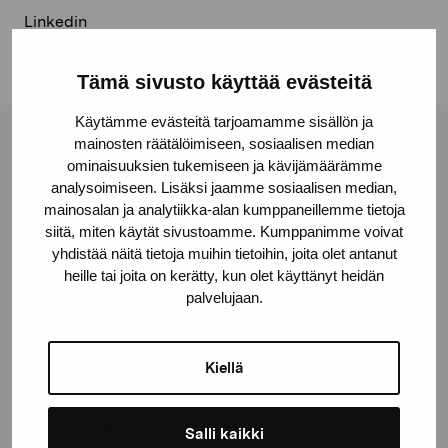
Linkedin
Tämä sivusto käyttää evästeitä
Käytämme evästeitä tarjoamamme sisällön ja
mainosten räätälöimiseen, sosiaalisen median
Pro Artibus -säätiö
ominaisuuksien tukemiseen ja kävijämäärämme
analysoimiseen. Lisäksi jaamme sosiaalisen median,
mainosalan ja analytiikka-alan kumppaneillemme tietoja
Kustaa Vaasan katu 11
siitä, miten käytät sivustoamme. Kumppanimme voivat
10600 Tammisaari
yhdistää näitä tietoja muihin tietoihin, joita olet antanut
proartibus@proartibus.fi
heille tai joita on kerätty, kun olet käyttänyt heidän
palvelujaan.
+358 (0)50 371 6339
Kiellä
Ota yhteyttä
Salli kaikki