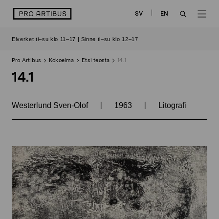
Siirry
logo
SV
EN
sisältöön
OPEN
OP
Elverket ti–su klo 11–17 | Sinne ti–su klo 12–17
SEARCH
NAV
Pro Artibus
Kokoelma
Etsi teosta
14.1
14.1
|
|
Westerlund Sven-Olof
1963
Litografi