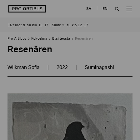
Siirry
logo
SV
EN
sisältöön
OPEN
OP
Elverket ti–su klo 11–17 | Sinne ti–su klo 12–17
SEARCH
NAV
Pro Artibus
Kokoelma
Etsi teosta
Resenären
Resenären
|
|
Wilkman Sofia
2022
Suminagashi