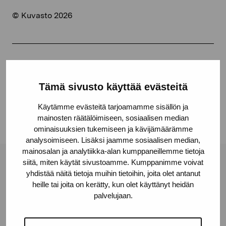
© Kuvasto 2026
Jaa:
Facebook
Tämä sivusto käyttää evästeitä
Linkedin
Käytämme evästeitä tarjoamamme sisällön ja
mainosten räätälöimiseen, sosiaalisen median
ominaisuuksien tukemiseen ja kävijämäärämme
analysoimiseen. Lisäksi jaamme sosiaalisen median,
mainosalan ja analytiikka-alan kumppaneillemme tietoja
siitä, miten käytät sivustoamme. Kumppanimme voivat
Pro Artibus -säätiö
yhdistää näitä tietoja muihin tietoihin, joita olet antanut
heille tai joita on kerätty, kun olet käyttänyt heidän
palvelujaan.
Kustaa Vaasan katu 11
10600 Tammisaari