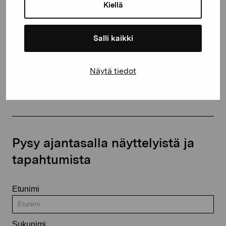
proartibus@proartibus.fi
Kiellä
+358 (0)50 371 6339
Salli kaikki
Näytä tiedot
Ota yhteyttä
Pysy ajantasalla näyttelyistä ja
tapahtumista
Etunimi
Sukunimi