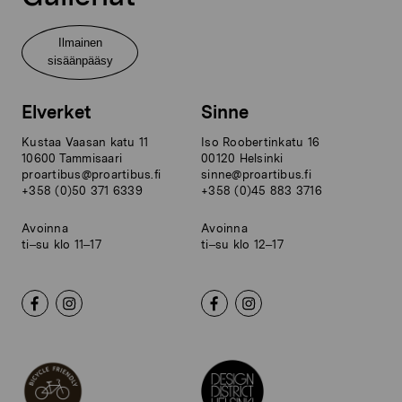
Ilmainen
sisäänpääsy
Elverket
Sinne
Kustaa Vaasan katu 11
Iso Roobertinkatu 16
10600 Tammisaari
00120 Helsinki
proartibus@proartibus.fi
sinne@proartibus.fi
+358 (0)50 371 6339
+358 (0)45 883 3716
Avoinna
Avoinna
ti–su klo 11–17
ti–su klo 12–17