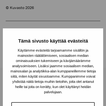
© Kuvasto 2026
Jaa:
Tämä sivusto käyttää evästeitä
Facebook
Linkedin
Käytämme evästeitä tarjoamamme sisällön ja
mainosten räätälöimiseen, sosiaalisen median
ominaisuuksien tukemiseen ja kävijämäärämme
analysoimiseen. Lisäksi jaamme sosiaalisen median,
mainosalan ja analytiikka-alan kumppaneillemme tietoja
siitä, miten käytät sivustoamme. Kumppanimme voivat
Pro Artibus -säätiö
yhdistää näitä tietoja muihin tietoihin, joita olet antanut
heille tai joita on kerätty, kun olet käyttänyt heidän
palvelujaan.
Kustaa Vaasan katu 11
10600 Tammisaari