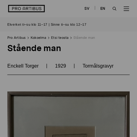
Siirry
logo
SV
EN
sisältöön
OPEN
OP
Elverket ti–su klo 11–17 | Sinne ti–su klo 12–17
SEARCH
NAV
Pro Artibus
Kokoelma
Etsi teosta
Stående man
Stående man
|
|
Enckell Torger
1929
Torrnålsgravyr