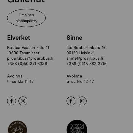
Ilmainen
sisäänpääsy
Elverket
Sinne
Kustaa Vaasan katu 11
Iso Roobertinkatu 16
10600 Tammisaari
00120 Helsinki
proartibus@proartibus.fi
sinne@proartibus.fi
+358 (0)50 371 6339
+358 (0)45 883 3716
Avoinna
Avoinna
ti–su klo 11–17
ti–su klo 12–17