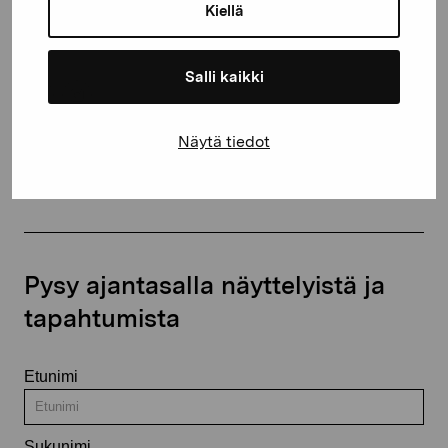
proartibus@proartibus.fi
Kiellä
+358 (0)50 371 6339
Salli kaikki
Näytä tiedot
Ota yhteyttä
Pysy ajantasalla näyttelyistä ja
tapahtumista
Etunimi
Sukunimi