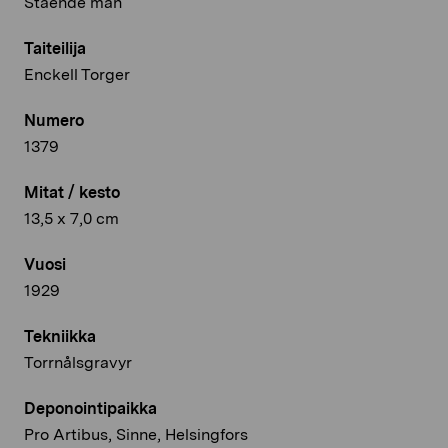
Stående man
Taiteilija
Enckell Torger
Numero
1379
Mitat / kesto
13,5 x 7,0 cm
Vuosi
1929
Tekniikka
Torrnålsgravyr
Deponointipaikka
Pro Artibus, Sinne, Helsingfors